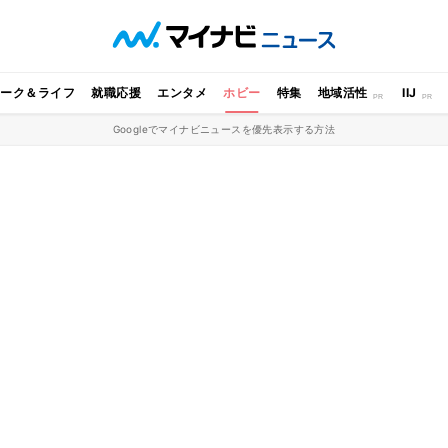
ワーク＆ライフ
就職応援
エンタメ
ホビー
特集
地域活性
IIJ
Googleでマイナビニュースを優先表示する方法