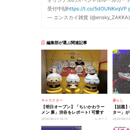
オリジナルのスペシャルルールカード
受付中🙌
https://t.co/5dOUNKvqVP
— エンスカイ雑貨 (@ensky_ZAKKA
編集部が選ぶ関連記事
キャラクター
暮らし
【明日オープン】「ちいかわラー
【話題】
メン 豚」渋谷をレポート! 可愛す
ター」が
ぎる内装に全部そろえたくなるオ
ラボ! 
2024/08/22 16:13
レポート
2024/08/22
リジナルグッズも
に、ビビ
デザイン