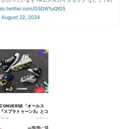
が入っています⭐️
#エンスカイショップ
などで予約
pic.twitter.com/G5DW1uQIG5
)
August 22, 2024
CONVERSE「オールス
『スプラトゥーン3』とコ
- アッパーに靴底にハトメ
 07:41
レポート
ッドな絵の具が飛び散る