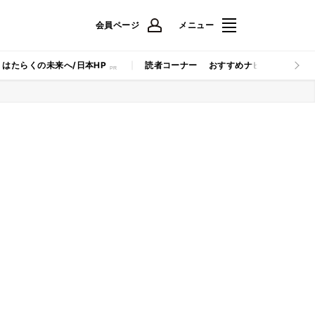
会員ページ
メニュー
はたらくの未来へ/日本HP
読者コーナー
おすすめナビ
マイナビB