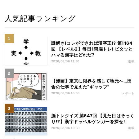
人気記事ランキング
謎解き!コレができれば漢字王!? 第1164
回 【レベル2】毎日1問脳トレ! ピタッと
ハマる漢字はどれだ?
2026/08/06 11:30
連載
【漫画】東京に限界を感じて地元へ…田
舎の仕事で見えた“ギャップ”
2026/08/06 16:03
レポート
脳トレクイズ 第647回 【見た目はそっく
り!?】漢字ドッペルゲンガーを探せ!
2026/08/06 10:30
連載