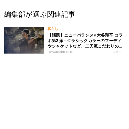
編集部が選ぶ関連記事
暮らし
【話題】ニューバランス×大谷翔平 コラ
ボ第2弾 – クラシックカラーのフーディ
やジャケットなど、二刀流こだわりのデ
ザイン
2024/08/08 11:05
レポート