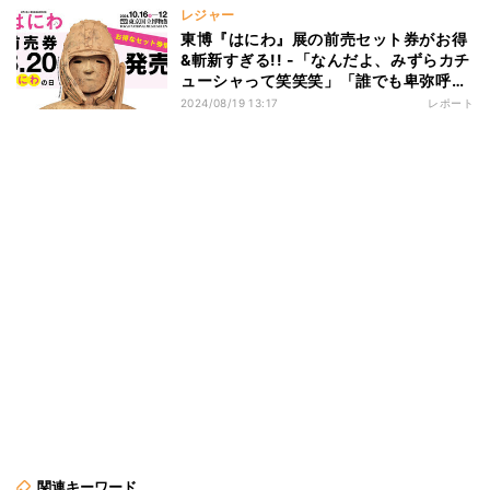
レジャー
東博『はにわ』展の前売セット券がお得
&斬新すぎる!! -「なんだよ、みずらカチ
ューシャって笑笑笑」「誰でも卑弥呼様
ぁーーーができる」と話題
2024/08/19 13:17
レポート
関連キーワード