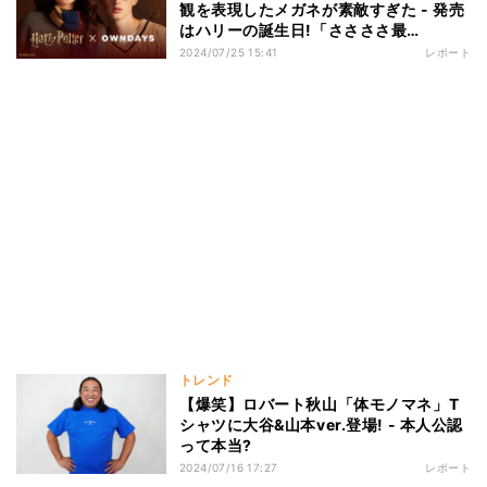
観を表現したメガネが素敵すぎた - 発売
はハリーの誕生日!「ささささ最
高〜〜!!」「ニワトコの杖のフレーム素
2024/07/25 15:41
レポート
敵すぎない?」の声
トレンド
【爆笑】ロバート秋山「体モノマネ」T
シャツに大谷&山本ver.登場! - 本人公認
って本当?
2024/07/16 17:27
レポート