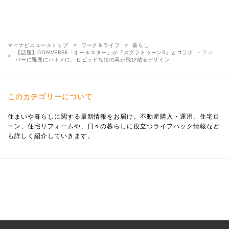
マイナビニューストップ
ワーク＆ライフ
暮らし
【話題】CONVERSE「オールスター」が『スプラトゥーン3』とコラボ! - アッ
パーに靴底にハトメに、ビビッドな絵の具が飛び散るデザイン
このカテゴリーについて
住まいや暮らしに関する最新情報をお届け。不動産購入・運用、住宅ロ
ーン、住宅リフォームや、日々の暮らしに役立つライフハック情報など
も詳しく紹介していきます。