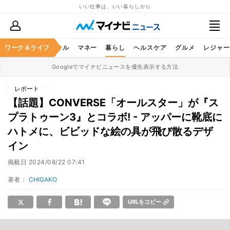
いい仕事は、いい暮らしから
ャリア
ワーク＆ライフ
ビジネススキル
マネー
暮らし
ヘルスケア
グルメ
レジャー
Googleでマイナビニュースを優先表示する方法
レポート
【話題】CONVERSE「オールスター」が『ス
プラトゥーン3』とコラボ! - アッパーに靴底に
ハトメに、ビビッドな絵の具が飛び散るデザ
イン
掲載日
2024/08/22 07:41
著者：
CHIGAKO
URLをコピー