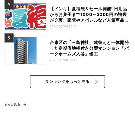
【ドンキ】夏福袋＆セール開催! 日用品
からお菓子まで1000～3000円の福袋
が充実、家電やアパレルなど人気商品も
特価
2026/08/04 15:51
台東区の「三島神社」建替えと一体開発
した定期借地権付き分譲マンション「パ
ークホームズ入谷」竣工
2026/08/06 08:15
ランキングをもっと見る
もっと見る