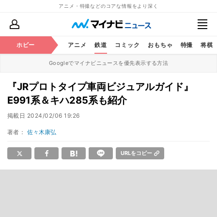
アニメ・特撮などのコアな情報をより深く
ホビー
アニメ
鉄道
コミック
おもちゃ
特撮
将棋
Googleでマイナビニュースを優先表示する方法
『JRプロトタイプ車両ビジュアルガイド』
E991系＆キハ285系も紹介
掲載日
2024/02/06 19:26
著者：
佐々木康弘
URLをコピー