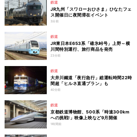
鉄道
JR九州「スワローおひさま」ひなたフェ
ス開催日に夜間滞在イベント
3分前
鉄道
JR東日本E653系「碓氷峠号」上野～横
川間特別運行、旅行商品を発売
23分前
鉄道
大井川鐵道「夜行急行」総運転時間22時
間超「ヒルネ直通プラン」も
40分前
鉄道
京都鉄道博物館、500系「時速300km
への挑戦!」映像上映など9月開催
1時間前