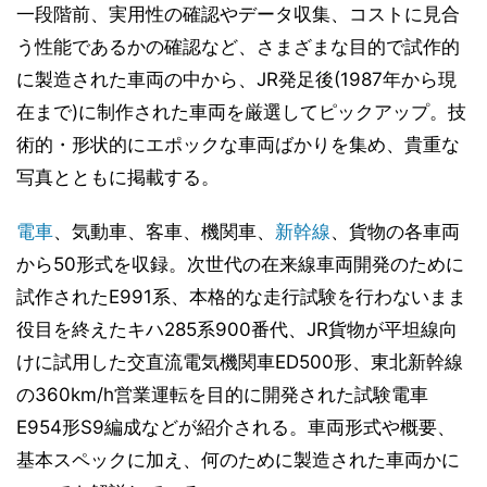
一段階前、実用性の確認やデータ収集、コストに見合
う性能であるかの確認など、さまざまな目的で試作的
に製造された車両の中から、JR発足後(1987年から現
在まで)に制作された車両を厳選してピックアップ。技
術的・形状的にエポックな車両ばかりを集め、貴重な
写真とともに掲載する。
電車
、気動車、客車、機関車、
新幹線
、貨物の各車両
から50形式を収録。次世代の在来線車両開発のために
試作されたE991系、本格的な走行試験を行わないまま
役目を終えたキハ285系900番代、JR貨物が平坦線向
けに試用した交直流電気機関車ED500形、東北新幹線
の360km/h営業運転を目的に開発された試験電車
E954形S9編成などが紹介される。車両形式や概要、
基本スペックに加え、何のために製造された車両かに