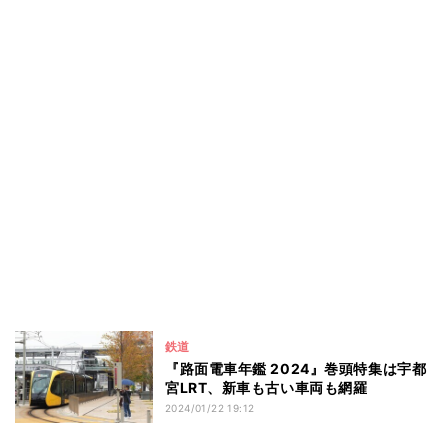
鉄道
『路面電車年鑑 2024』巻頭特集は宇都
宮LRT、新車も古い車両も網羅
2024/01/22 19:12