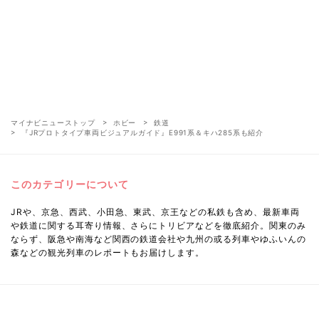
マイナビニューストップ
ホビー
鉄道
『JRプロトタイプ車両ビジュアルガイド』E991系＆キハ285系も紹介
このカテゴリーについて
JRや、京急、西武、小田急、東武、京王などの私鉄も含め、最新車両
や鉄道に関する耳寄り情報、さらにトリビアなどを徹底紹介。関東のみ
ならず、阪急や南海など関西の鉄道会社や九州の或る列車やゆふいんの
森などの観光列車のレポートもお届けします。