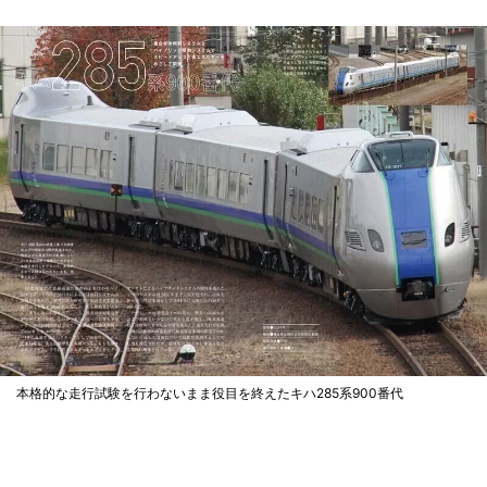
本格的な走行試験を行わないまま役目を終えたキハ285系900番代