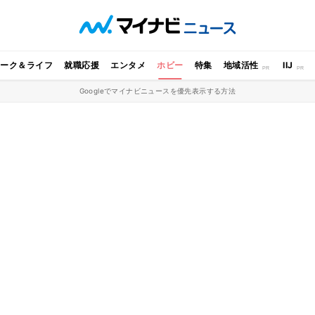
ワーク＆ライフ
就職応援
エンタメ
ホビー
特集
地域活性
IIJ
Googleでマイナビニュースを優先表示する方法