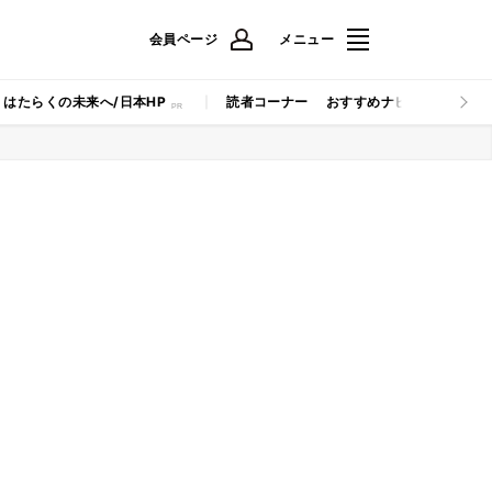
会員ページ
メニュー
はたらくの未来へ/日本HP
読者コーナー
おすすめナビ
マイナビB