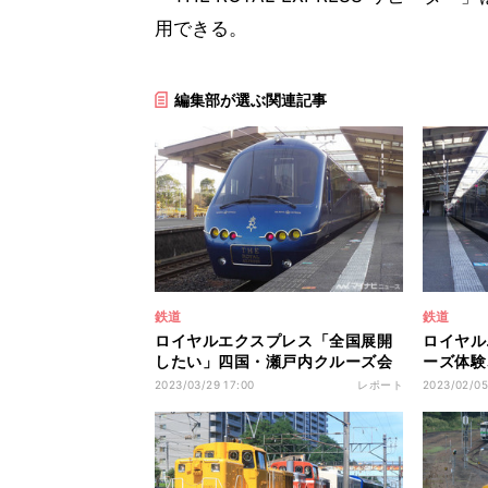
用できる。
編集部が選ぶ関連記事
鉄道
鉄道
ロイヤルエクスプレス「全国展開
ロイヤル
したい」四国・瀬戸内クルーズ会
ーズ体験
見
も
2023/03/29 17:00
レポート
2023/02/05