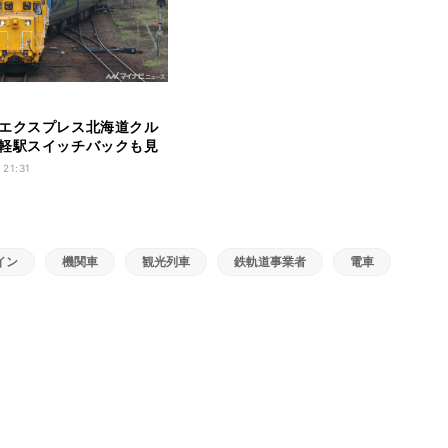
エクスプレス北海道クル
軽駅スイッチバックも見
 21:31
イン
機関車
観光列車
鉄軌道事業者
電車