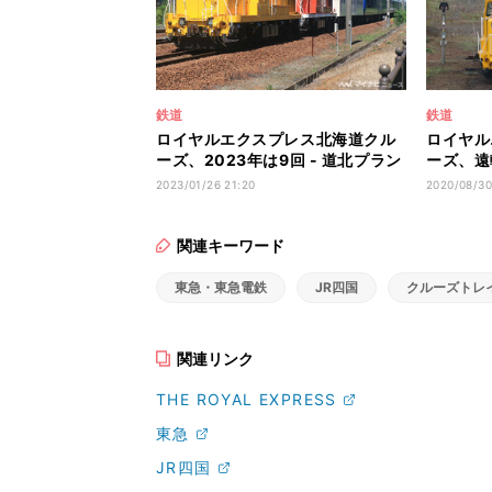
鉄道
鉄道
ロイヤルエクスプレス北海道クル
ロイヤル
ーズ、2023年は9回 - 道北プラン
ーズ、遠
も
所
2023/01/26 21:20
2020/08/30
関連キーワード
東急・東急電鉄
JR四国
クルーズトレ
関連リンク
THE ROYAL EXPRESS
東急
JR四国