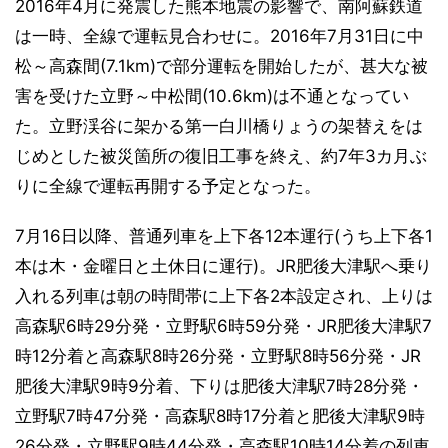
2016年4月に発震した熊本地震の影響で、南阿蘇鉄道
は一時、全線で運転見合わせに。2016年7月31日に中
松～高森間(7.1km)で部分運転を開始したが、甚大な被
害を受けた立野～中松間(10.6km)は不通となってい
た。立野渓谷に架かる第一白川橋りょうの架替えをは
じめとした被災箇所の復旧工事を終え、約7年3カ月ぶ
りに全線で運転再開する予定となった。
7月16日以降、普通列車を上下各12本運行(うち上下各1
本は木・金曜日と土休日に運行)。JR肥後大津駅へ乗り
入れる列車は朝の時間帯に上下各2本設定され、上りは
高森駅6時29分発・立野駅6時59分発・JR肥後大津駅7
時12分着と高森駅8時26分発・立野駅8時56分発・JR
肥後大津駅9時9分着、下りは肥後大津駅7時28分発・
立野駅7時47分発・高森駅8時17分着と肥後大津駅9時
26分発・立野駅9時44分発・高森駅10時14分着の列車