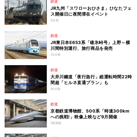
鉄道
JR九州「スワローおひさま」ひなたフェ
ス開催日に夜間滞在イベント
3分前
鉄道
JR東日本E653系「碓氷峠号」上野～横
川間特別運行、旅行商品を発売
23分前
鉄道
大井川鐵道「夜行急行」総運転時間22時
間超「ヒルネ直通プラン」も
40分前
鉄道
京都鉄道博物館、500系「時速300km
への挑戦!」映像上映など9月開催
1時間前