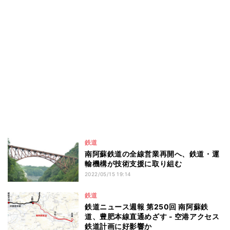
鉄道
南阿蘇鉄道の全線営業再開へ、鉄道・運
輸機構が技術支援に取り組む
2022/05/15 19:14
鉄道
鉄道ニュース週報 第250回 南阿蘇鉄
道、豊肥本線直通めざす - 空港アクセス
鉄道計画に好影響か