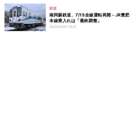
鉄道
南阿蘇鉄道、7/15全線運転再開 - JR豊肥
本線乗入れは「最終調整」
2023/02/07 18:01