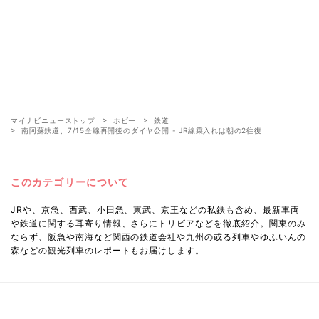
マイナビニューストップ
ホビー
鉄道
南阿蘇鉄道、7/15全線再開後のダイヤ公開 - JR線乗入れは朝の2往復
このカテゴリーについて
JRや、京急、西武、小田急、東武、京王などの私鉄も含め、最新車両
や鉄道に関する耳寄り情報、さらにトリビアなどを徹底紹介。関東のみ
ならず、阪急や南海など関西の鉄道会社や九州の或る列車やゆふいんの
森などの観光列車のレポートもお届けします。