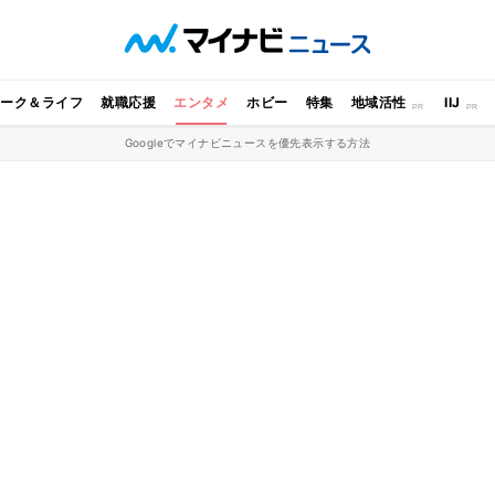
ワーク＆ライフ
就職応援
エンタメ
ホビー
特集
地域活性
IIJ
Googleでマイナビニュースを優先表示する方法