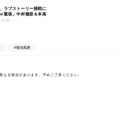
、ラブストーリー挑戦に
ゃ緊張」中村嶺亜＆本高
エピソードも
 22:05
ィ
#菊池風磨
は異なる場合があります。予めご了承ください。