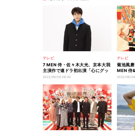
テレビ
テレビ
7 MEN 侍・佐々木大光、京本大我
菊池風磨
主演作で連ドラ初出演「心にグッ
MEN 
ときています」
くちゃた
2022/09/26 08:00
2022/09/28