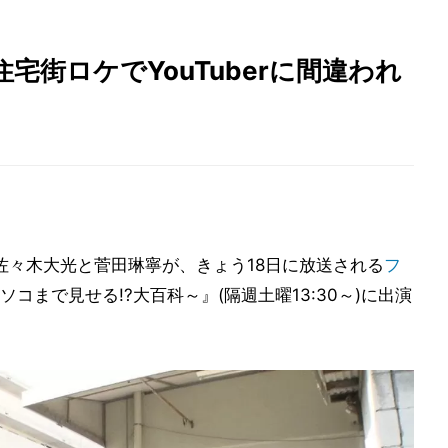
住宅街ロケでYouTuberに間違われ
 侍の佐々木大光と菅田琳寧が、きょう18日に放送される
フ
コまで見せる!?大百科～』(隔週土曜13:30～)に出演