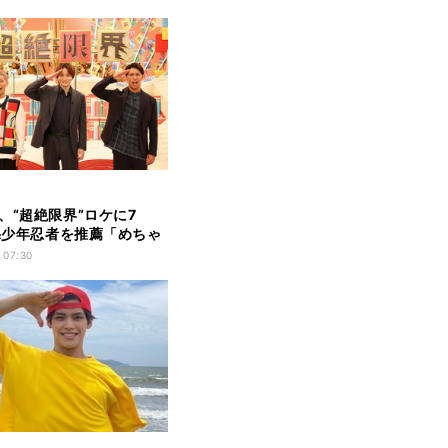
、“超絶限界”ロケに7
侍&少年忍者を推薦「めちゃ
ぎってる」
 07:30