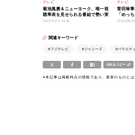
テレビ
テレビ
菊池風磨＆ニューヨーク、唯一視
菅田琳寧
聴率表を見せられる番組で勢い実
「めっち
感「テレビからの最後のメッセー
克樹との
2022/12/17 14:30
2022/08/05
ジみたいな気概」
関連キーワード
#フジテレビ
#ジャニーズ
#バラエテ
URLをコピー
※本記事は掲載時点の情報であり、最新のものと