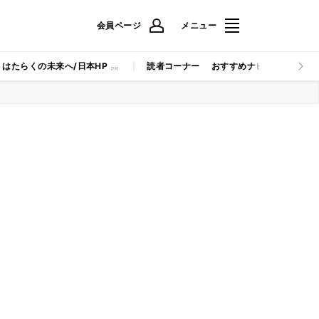
会員ページ
メニュー
はたらくの未来へ/日本HP
読者コーナー
おすすめナビ
マイナビB