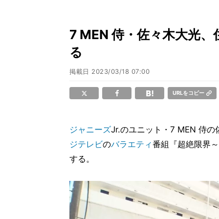
7 MEN 侍・佐々木大光、
る
掲載日
2023/03/18 07:00
URLをコピー
ジャニーズ
Jr.のユニット・7 MEN
ジテレビ
の
バラエティ
番組『超絶限界～ソ
する。