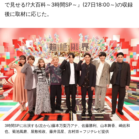
で見せる!?大百科～3時間SP～』(27日18:00～)の収録
後に取材に応じた。
3時間SPに出演する(左から)藤本万梨乃アナ、佐藤勝利、山本舞香、嶋佐和
也、菊池風磨、屋敷裕政、藤井流星、吉村崇＝フジテレビ提供