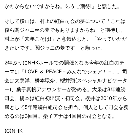
かわからないですからね。乞うご期待!」と話した。
そして横山は、村上の紅白司会の夢について「これは
僕ら関ジャニ∞の夢でもありますからね」と期待し、
村上が「来年こそは!」と意気込むと、「やっていただ
きたいです。関ジャニの夢です」と願った。
2年ぶりにNHKホールでの開催となる今年の紅白のテ
ーマは「LOVE ＆ PEACE－みんなでシェア！－」。司
会は大泉洋、橋本環奈、櫻井翔(スペシャルナビゲータ
ー)、桑子真帆アナウンサーが務める。大泉は3年連続
司会、橋本は紅白初出演・初司会。櫻井は2010年から
嵐として5年連続白組司会を担当、個人として司会を務
めるのは3回目。桑子アナは4回目の司会となる。
(C)NHK