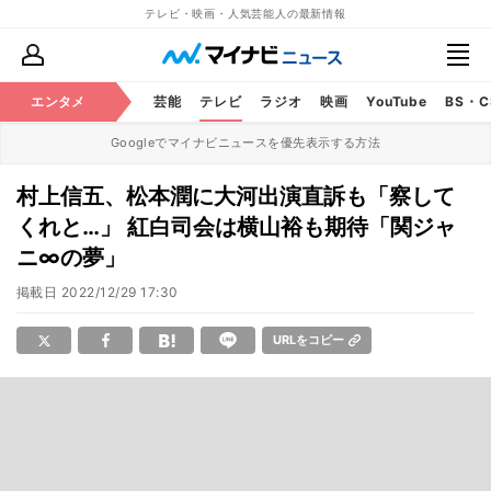
テレビ・映画・人気芸能人の最新情報
エンタメ
芸能
テレビ
ラジオ
映画
YouTube
BS・
Googleでマイナビニュースを優先表示する方法
村上信五、松本潤に大河出演直訴も「察して
くれと…」 紅白司会は横山裕も期待「関ジャ
ニ∞の夢」
掲載日
2022/12/29 17:30
URLをコピー