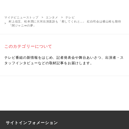
マイナビニューストップ
エンタメ
テレビ
村上信五、松本潤に大河出演直訴も「察してくれと…」 紅白司会は横山裕も期待
「関ジャニ∞の夢」
このカテゴリーについて
テレビ番組の新情報をはじめ、記者発表会や舞台あいさつ、出演者・ス
タッフインタビューなどの取材記事をお届けします。
サイトインフォメーション