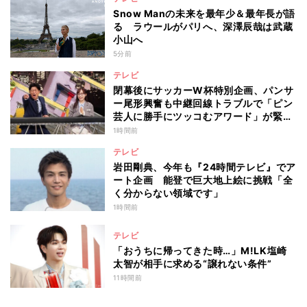
Snow Manの未来を最年少＆最年長が語
る ラウールがパリへ、深澤辰哉は武蔵
小山へ
5分前
テレビ
閉幕後にサッカーW杯特別企画、パンサ
ー尾形興奮も中継回線トラブルで「ピン
芸人に勝手にツッコむアワード」が緊急
開幕『脱力タイムズ』
1時間前
テレビ
岩田剛典、今年も『24時間テレビ』でア
ート企画 能登で巨大地上絵に挑戦「全
く分からない領域です」
1時間前
テレビ
「おうちに帰ってきた時…」M!LK塩崎
太智が相手に求める“譲れない条件”
11時間前