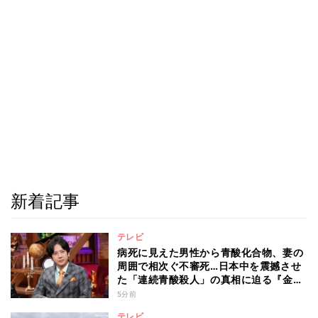
新着記事
テレビ
病死に見えた男性から青酸化合物、妻の
周囲で相次ぐ不審死…日本中を震撼させ
た「連続青酸殺人」の真相に迫る『金曜
ミステリークラブ!!!』
5分前
テレビ