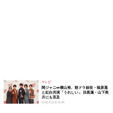
テレビ
関ジャニ∞横山裕、朝ドラ妹役・福原遥
と紅白共演「うれしい」 目黒蓮・山下美
月にも言及
2022/12/29 16:40