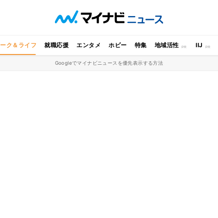
ワーク＆ライフ
就職応援
エンタメ
ホビー
特集
地域活性
IIJ
Googleでマイナビニュースを優先表示する方法