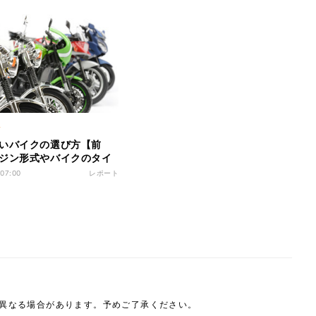
ク
いバイクの選び方【前
ジン形式やバイクのタイ
違う?
 07:00
レポート
は異なる場合があります。予めご了承ください。