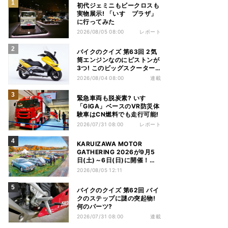
初代ジェミニもビークロスも
実物展示! 「いすゞプラザ」
に行ってみた
2026/08/05 08:00
レポート
バイクのクイズ 第63回 2気
筒エンジンなのにピストンが
3つ! このビッグスクーター
の名前は?
2026/08/04 08:00
連載
緊急車両も脱炭素? いすゞ
「GIGA」ベースのVR防災体
験車はCN燃料でも走行可能!
2026/07/31 08:00
レポート
KARUIZAWA MOTOR
GATHERING 2026が9月5
日(土)～6日(日)に開催！テ
ーマは「Heritage to
2026/08/05 12:11
Future」
バイクのクイズ 第62回 バイ
クのステップに謎の突起物!
何のパーツ?
2026/07/31 08:00
連載