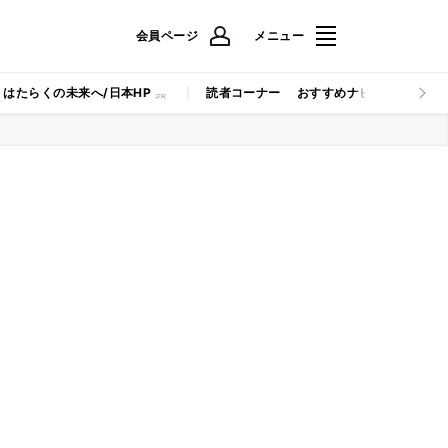
会員ページ
メニュー
はたらくの未来へ/日本HP
読者コーナー
おすすめナビ
マイナビB