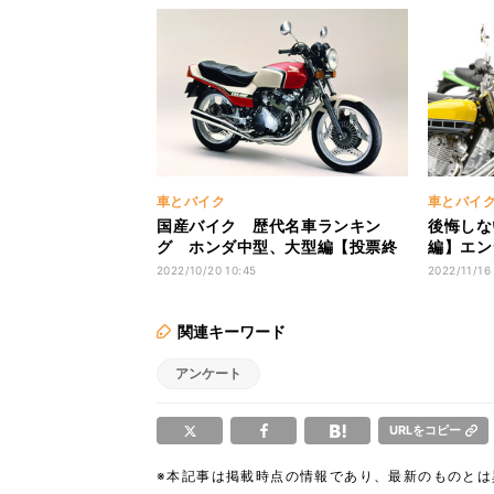
車とバイク
車とバイ
国産バイク 歴代名車ランキン
後悔しな
グ ホンダ中型、大型編【投票終
編】エン
了】
プで何が
2022/10/20 10:45
2022/11/16
関連キーワード
アンケート
URLをコピー
※本記事は掲載時点の情報であり、最新のものと