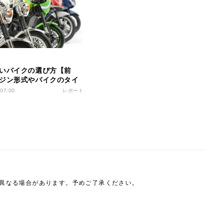
ク
いバイクの選び方【前
ジン形式やバイクのタイ
違う?
 07:00
レポート
は異なる場合があります。予めご了承ください。