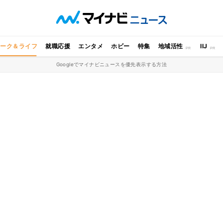
ワーク＆ライフ
就職応援
エンタメ
ホビー
特集
地域活性
IIJ
Googleでマイナビニュースを優先表示する方法