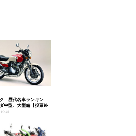
ク
ク 歴代名車ランキン
ダ中型、大型編【投票終
 10:45