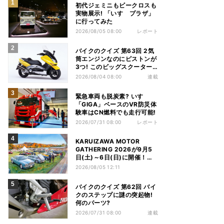
初代ジェミニもビークロスも
実物展示! 「いすゞプラザ」
に行ってみた
2026/08/05 08:00
レポート
バイクのクイズ 第63回 2気
筒エンジンなのにピストンが
3つ! このビッグスクーター
の名前は?
2026/08/04 08:00
連載
緊急車両も脱炭素? いすゞ
「GIGA」ベースのVR防災体
験車はCN燃料でも走行可能!
2026/07/31 08:00
レポート
KARUIZAWA MOTOR
GATHERING 2026が9月5
日(土)～6日(日)に開催！テ
ーマは「Heritage to
2026/08/05 12:11
Future」
バイクのクイズ 第62回 バイ
クのステップに謎の突起物!
何のパーツ?
2026/07/31 08:00
連載