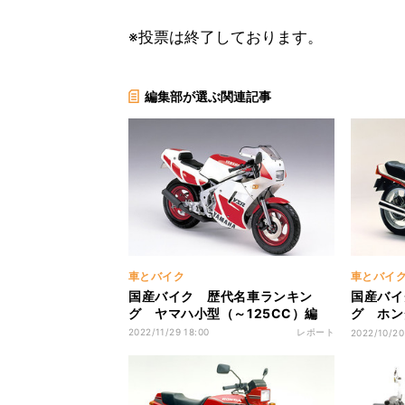
※投票は終了しております。
編集部が選ぶ関連記事
車とバイク
車とバイ
国産バイク 歴代名車ランキン
国産バイ
グ ヤマハ小型（～125CC）編
グ ホン
了】
2022/11/29 18:00
レポート
2022/10/20