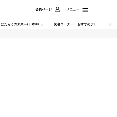
会員ページ
メニュー
はたらくの未来へ/日本HP
読者コーナー
おすすめナビ
マイナビB