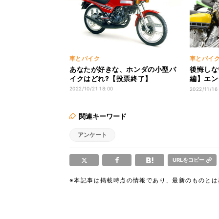
車とバイク
車とバイ
あなたが好きな、ホンダの小型バ
後悔しな
イクはどれ?【投票終了】
編】エン
プで何が
2022/10/21 18:00
2022/11/16
関連キーワード
アンケート
URLをコピー
※本記事は掲載時点の情報であり、最新のものと