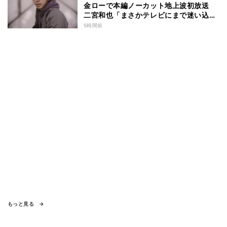
金ローで本編ノーカット地上波初放送
二宮和也「まさかテレビにまで迷い込ん
でしまうとは」
5時間前
もっと見る