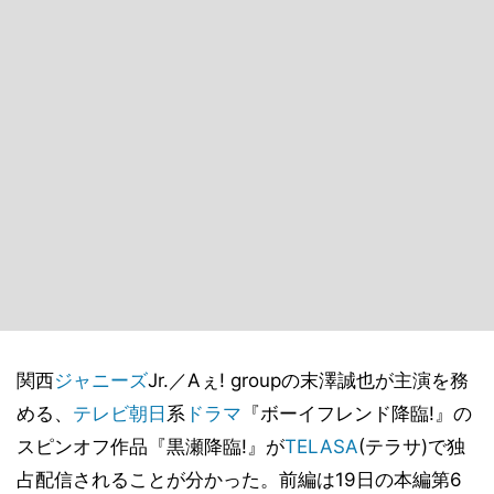
関西
ジャニーズ
Jr.／Aぇ! groupの末澤誠也が主演を務
める、
テレビ朝日
系
ドラマ
『ボーイフレンド降臨!』の
スピンオフ作品『黒瀬降臨!』が
TELASA
(テラサ)で独
占配信されることが分かった。前編は19日の本編第6