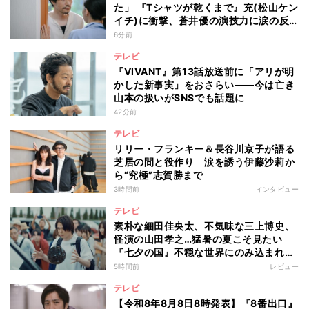
た」 『Tシャツが乾くまで』充(松山ケン
イチ)に衝撃、蒼井優の演技力に涙の反
響も
6分前
テレビ
『VIVANT』第13話放送前に「アリが明
かした新事実」をおさらい――今は亡き
山本の扱いがSNSでも話題に
42分前
テレビ
リリー・フランキー＆長谷川京子が語る
芝居の間と役作り 涙を誘う伊藤沙莉か
ら“究極”志賀勝まで
3時間前
インタビュー
テレビ
素朴な細田佳央太、不気味な三上博史、
怪演の山田孝之…猛暑の夏こそ見たい
『七夕の国』不穏な世界にのみ込まれる
超常ミステリー
5時間前
レビュー
テレビ
【令和8年8月8日8時発表】『8番出口』