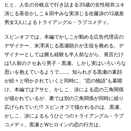
ヒと、人生の分岐点で行き詰まる35歳の女性桜井ユキ
演じる茶谷かしこ＆田中みな実演じる佐藤渉の12歳差
男女3人によるトライアングル・ラブコメディ。
スピンオフでは、本編でかしこが勤める広告代理店の
デザイナー、末澤演じる黒瀬顕介が主役を務める。デ
ザイナーとしては腕も経験も半人前ながら、発言だけ
は1人前のクセあり男子・黒瀬。しかし実はいろいろな
思いを抱えているようで……。知られざる黒瀬の素顔
が続々と明かされていくと同時に、“恋の物語”も幕開
け。本編ではアサヒ、かしこ、渉による恋の三角関係
が描かれているが、裏では別の三角関係が同時に繰り
広げられていた!? スピンオフで描かれるのは、黒瀬、
かしこ、渉によるもうひとつのトライアングル・ラブ
コメディ。黒瀬とWヒロインの恋の行方は。