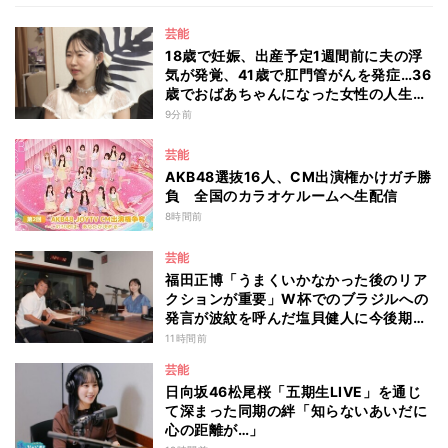
芸能
18歳で妊娠、出産予定1週間前に夫の浮
気が発覚、41歳で肛門管がんを発症…36
歳でおばあちゃんになった女性の人生に
島田珠代も思わず涙 『愛のハイエナ
9分前
season6』
芸能
AKB48選抜16人、CM出演権かけガチ勝
負 全国のカラオケルームへ生配信
8時間前
芸能
福田正博「うまくいかなかった後のリア
クションが重要」W杯でのブラジルへの
発言が波紋を呼んだ塩貝健人に今後期待
することは？
11時間前
芸能
日向坂46松尾桜「五期生LIVE」を通じ
て深まった同期の絆「知らないあいだに
心の距離が…」