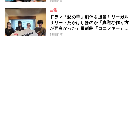
19時間前
芸能
ドラマ「惡の華」劇伴を担当！リーガル
リリー・たかはしほのか「真逆な作り方
が面白かった」最新曲「コニファー」制
作秘話も
19時間前