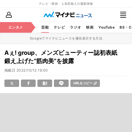
テレビ・映画・人気芸能人の最新情報
エンタメ
芸能
テレビ
ラジオ
映画
YouTube
BS・
Googleでマイナビニュースを優先表示する方法
Aぇ! group、メンズビューティー誌初表紙
鍛え上げた“筋肉美”を披露
掲載日
2022/10/12 19:00
URLをコピー