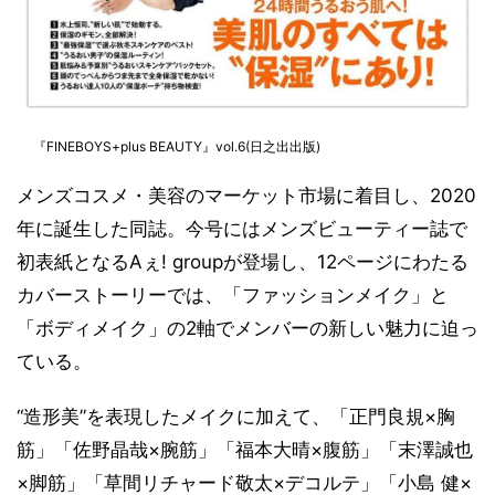
『FINEBOYS+plus BEAUTY』vol.6(日之出出版)
メンズコスメ・美容のマーケット市場に着目し、2020
年に誕生した同誌。今号にはメンズビューティー誌で
初表紙となるAぇ! groupが登場し、12ページにわたる
カバーストーリーでは、「ファッションメイク」と
「ボディメイク」の2軸でメンバーの新しい魅力に迫っ
ている。
“造形美”を表現したメイクに加えて、「正門良規×胸
筋」「佐野晶哉×腕筋」「福本大晴×腹筋」「末澤誠也
×脚筋」「草間リチャード敬太×デコルテ」「小島 健×