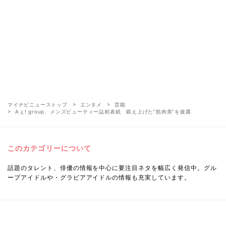
マイナビニューストップ
エンタメ
芸能
Aぇ! group、メンズビューティー誌初表紙 鍛え上げた“筋肉美”を披露
このカテゴリーについて
話題のタレント、俳優の情報を中心に要注目ネタを幅広く発信中。グル
ープアイドルや・グラビアアイドルの情報も充実しています。