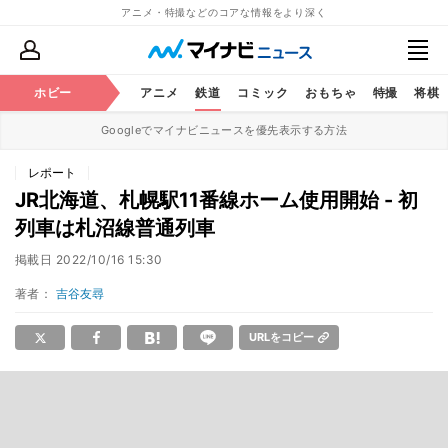
アニメ・特撮などのコアな情報をより深く
ホビー
アニメ
鉄道
コミック
おもちゃ
特撮
将棋
Googleでマイナビニュースを優先表示する方法
レポート
JR北海道、札幌駅11番線ホーム使用開始 - 初
列車は札沼線普通列車
掲載日
2022/10/16 15:30
著者：
吉谷友尋
URLをコピー