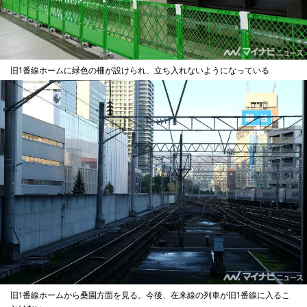
旧1番線ホームに緑色の柵が設けられ、立ち入れないようになっている
旧1番線ホームから桑園方面を見る。今後、在来線の列車が旧1番線に入るこ