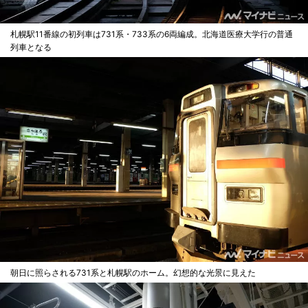
札幌駅11番線の初列車は731系・733系の6両編成。北海道医療大学行の普通
列車となる
朝日に照らされる731系と札幌駅のホーム。幻想的な光景に見えた