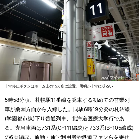
非常停止ボタンはホーム上の15カ所に設置。照明が非常に明るい
5時58分頃、札幌駅11番線を発車する初めての営業列
車が桑園方面から入線した。同駅6時19分発の札沼線
(学園都市線)下り普通列車、北海道医療大学行であ
る。充当車両は731系(G-111編成)と733系(B-105編成)
の6両編成。通勤・通学利用者や鉄道ファンらを乗せ