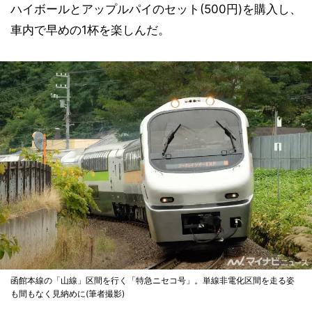
ハイボールとアップルパイのセット(500円)を購入し、
車内で早めの1杯を楽しんだ。
函館本線の「山線」区間を行く「特急ニセコ号」。単線非電化区間を走る姿
も間もなく見納めに(筆者撮影)