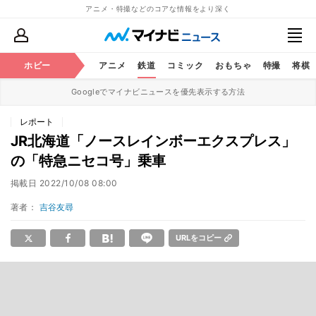
アニメ・特撮などのコアな情報をより深く
ホビー
アニメ
鉄道
コミック
おもちゃ
特撮
将棋
Googleでマイナビニュースを優先表示する方法
レポート
JR北海道「ノースレインボーエクスプレス」
の「特急ニセコ号」乗車
掲載日
2022/10/08 08:00
著者：
吉谷友尋
URLをコピー