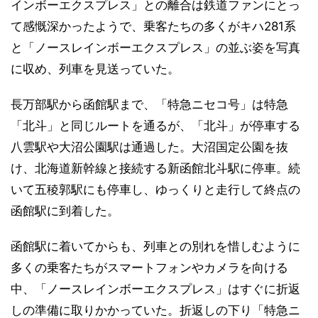
インボーエクスプレス」との離合は鉄道ファンにとっ
て感慨深かったようで、乗客たちの多くがキハ281系
と「ノースレインボーエクスプレス」の並ぶ姿を写真
に収め、列車を見送っていた。
長万部駅から函館駅まで、「特急ニセコ号」は特急
「北斗」と同じルートを通るが、「北斗」が停車する
八雲駅や大沼公園駅は通過した。大沼国定公園を抜
け、北海道新幹線と接続する新函館北斗駅に停車。続
いて五稜郭駅にも停車し、ゆっくりと走行して終点の
函館駅に到着した。
函館駅に着いてからも、列車との別れを惜しむように
多くの乗客たちがスマートフォンやカメラを向ける
中、「ノースレインボーエクスプレス」はすぐに折返
しの準備に取りかかっていた。折返しの下り「特急ニ