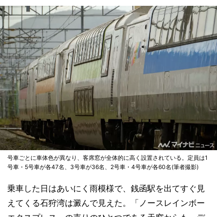
号車ごとに車体色が異なり、客席窓が全体的に高く設置されている。定員は1
号車・5号車が各47名、3号車が36名、2号車・4号車が各60名(筆者撮影)
乗車した日はあいにく雨模様で、銭函駅を出てすぐ見
えてくる石狩湾は澱んで見えた。「ノースレインボー