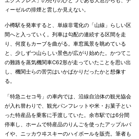
エクスプレス」の売りのひとつである天窓からも、デ
ィーゼルの排煙と雲しか見えない。
小樽駅を発車すると、単線非電化の「山線」らしい区
間へと入っていく。列車は勾配の連続する区間を走
り、何度もカーブを曲がる。車窓風景を眺めている
と、少しずつ山らしい景色が広がり始めた。かつてこ
の難路を蒸気機関車C62形が走っていたことを思い出
し、機関士らの苦労はいかばかりだったかと想像す
る。
「特急ニセコ号」の車内では、沿線自治体の観光協会
が入れ替わりで、観光パンフレットや米・お菓子とい
った特産品を乗客に手渡していた。余市駅では6分間
停車し、ホームで特産品のりんごを使ったアップルパ
イや、ニッカウヰスキーのハイボールを販売。筆者も