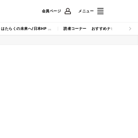
会員ページ
メニュー
はたらくの未来へ/日本HP
読者コーナー
おすすめナビ
マイナビB