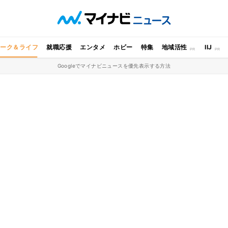
ワーク＆ライフ
就職応援
エンタメ
ホビー
特集
地域活性
IIJ
Googleでマイナビニュースを優先表示する方法