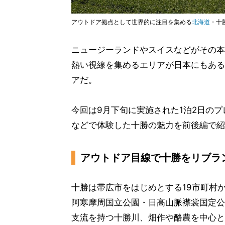
アウトドア拠点として世界的に注目を集める
北海道
・十
ニュージーランドやスイスなどがその本
熱い視線を集めるエリアが日本にもある
アだ。
今回は9月下旬に実施された1泊2日の
などで体験した十勝の魅力を前後編で紹
アウトドア目線で十勝をリブラ
十勝は帯広市をはじめとする19市町村
阿寒摩周国立公園・日高山脈襟裳国定公
支流を持つ十勝川、畑作や酪農を中心と