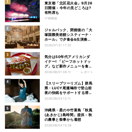
東京都「北区花火会」9月26
日開催 - 今年の見どころは?
有料席も
17時間前
ジャルパック、閉館後の「大
塚国際美術館システィーナ・
ホール」で夕食会&生演奏を
楽しむツアーを販売 – 徳島を
2026/07/31 17:25
巡る5つのコース
気分は50年代アメリカンダ
イナー! 「ビーフホットドッ
グ」など新作メニューを食べ
てきた【1955 東京ベイ by
2026/08/01 06:11
レポート
星野リゾート宿泊レポ】
【スリープツーリズム】群馬
県・LUCY尾瀬鳩待で登山前
夜の快眠をサポートする滞在
プラン提供 - 「ヒツジのいら
2026/08/03 12:11
ない枕」とコラボ
沖縄県・星のや竹富島「秋風
(あきかじ)島時間」提供 - 秋
の農事と祭事から着想
2026/08/04 15:34