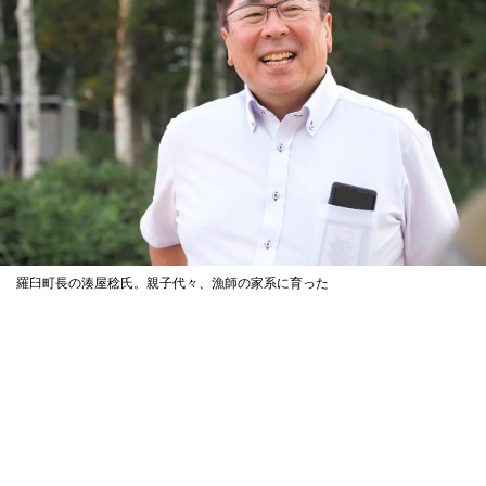
羅臼町長の湊屋稔氏。親子代々、漁師の家系に育った