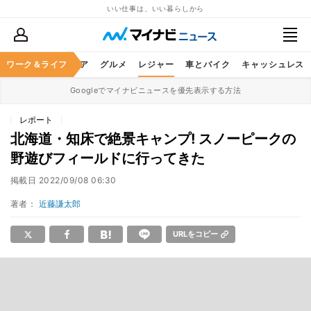
いい仕事は、いい暮らしから
暮らし
ワーク＆ライフ
ヘルスケア
グルメ
レジャー
車とバイク
キャッシュレス
Googleでマイナビニュースを優先表示する方法
レポート
北海道・知床で絶景キャンプ! スノーピークの
野遊びフィールドに行ってきた
掲載日
2022/09/08 06:30
著者：
近藤謙太郎
URLをコピー