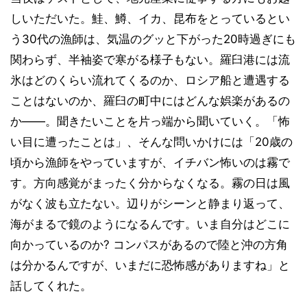
しいただいた。鮭、鱒、イカ、昆布をとっているとい
う30代の漁師は、気温のグッと下がった20時過ぎにも
関わらず、半袖姿で寒がる様子もない。羅臼港には流
氷はどのくらい流れてくるのか、ロシア船と遭遇する
ことはないのか、羅臼の町中にはどんな娯楽があるの
か――。聞きたいことを片っ端から聞いていく。「怖
い目に遭ったことは」、そんな問いかけには「20歳の
頃から漁師をやっていますが、イチバン怖いのは霧で
す。方向感覚がまったく分からなくなる。霧の日は風
がなく波も立たない。辺りがシーンと静まり返って、
海がまるで鏡のようになるんです。いま自分はどこに
向かっているのか? コンパスがあるので陸と沖の方角
は分かるんですが、いまだに恐怖感がありますね」と
話してくれた。