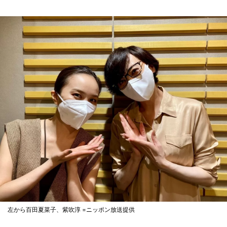
左から百田夏菜子、紫吹淳 =ニッポン放送提供