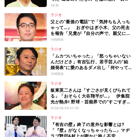
もぐらは「水川泣いちゃいました」「な
3分前
んで泣いてるんだよ」
ラジオ
父との“最後の電話”で「気持ちも入っち
ゃって…」 おぎやはぎ小木、父の死去
を報告「兄貴が『自分の声で、親父に話
してやってくれ』って」
14時間前
ラジオ
「ムカついちゃった」「怒っちゃいない
んだけどさ」有吉弘行、若手芸人の“結
婚発表”に愛のあるダメ出し「何やって
んの?」
15時間前
ラジオ
板東英二さんは「すごさが見くびられて
る」「おそらく大谷翔平が…」 伊集院
光が熱弁! 野球・芸能界での“すごすぎ
る”功績
2026/08/09 07:00
ラジオ
『有吉の壁』終了の意外な影響とは?
「『壁』がなくなっちゃったら…」マヂ
ラブ野田&村上が密かに抱く不安