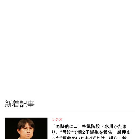
新着記事
ラジオ
「奇跡的に…」空気階段・水川かたま
り、“号泣”で第2子誕生を報告 感極ま
った“運命めいたもの”とは…相方・鈴木