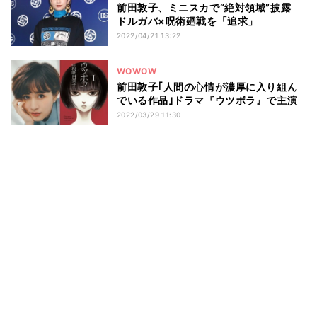
前田敦子、ミニスカで“絶対領域”披露
ドルガバ×呪術廻戦を「追求」
2022/04/21 13:22
WOWOW
前田敦子｢人間の心情が濃厚に入り組ん
でいる作品｣ドラマ『ウツボラ』で主演
2022/03/29 11:30