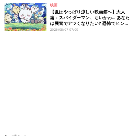
映画
【夏はやっぱり涼しい映画館へ】大人
編：スパイダーマン、ちいかわ… あなた
は興奮でアツくなりたい? 恐怖でヒンヤ
リしたい? - 編集部が注目する最新映画5
2026/08/07 07:00
選