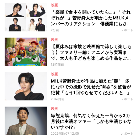
映画
「楽屋で台本を開いていたら…」「それ
ぞれが…」曽野舜太が明かしたM!LKメ
ンバーのリアクション 俳優業にもさら
なる意欲
2分前
レポート
映画
【夏休みは家族と映画館で涼しく楽しも
う】ファミリー編：アニメから実写ま
で、大人も子どもも楽しめる作品をご紹
介 - 編集部が注目する最新映画5選
12時間前
映画
M!LK曽野舜太が作品に加えた“艶” 多
忙な中での撮影で見せた“熱さ”を監督が
絶賛「もう1回やらせてください! と…」
20時間前
レポート
映画
毎熊克哉、何気なく伝えた一言から2カ
月後に主演オファー「しかも主演じゃな
いですか!?」
2026/08/07 12:05
レポート