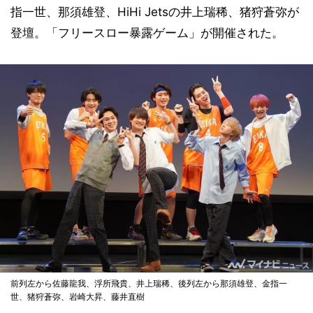
指一世、那須雄登、HiHi Jetsの井上瑞稀、猪狩蒼弥が
登壇。「フリースロー暴露ゲーム」が開催された。
前列左から佐藤龍我、浮所飛貴、井上瑞稀、後列左から那須雄登、金指一
世、猪狩蒼弥、岩崎大昇、藤井直樹