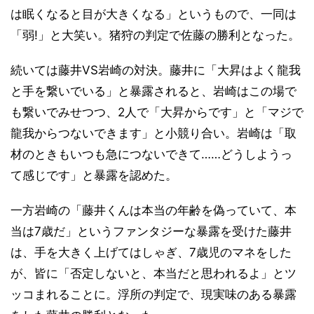
は眠くなると目が大きくなる」というもので、一同は
「弱!」と大笑い。猪狩の判定で佐藤の勝利となった。
続いては藤井VS岩崎の対決。藤井に「大昇はよく龍我
と手を繋いでいる」と暴露されると、岩崎はこの場で
も繋いでみせつつ、2人で「大昇からです」と「マジで
龍我からつないできます」と小競り合い。岩崎は「取
材のときもいつも急につないできて……どうしようっ
て感じです」と暴露を認めた。
一方岩崎の「藤井くんは本当の年齢を偽っていて、本
当は7歳だ」というファンタジーな暴露を受けた藤井
は、手を大きく上げてはしゃぎ、7歳児のマネをした
が、皆に「否定しないと、本当だと思われるよ」とツ
ッコまれることに。浮所の判定で、現実味のある暴露