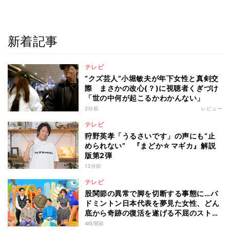
新着記事
テレビ
“クズ芸人”小堀敏夫が年下女性と真剣交
際 まさかの改心(？)に視聴者くぎづけ
「世の中何が起こるかわかんない」
2分前
レビュー
テレビ
狩野英孝「うるさいです」の声にも“止
められない” 『まどか☆マギカ』解説
版第2弾
13分前
テレビ
股関節の異常で脚を切断する事態に…バ
ドミントン日本代表を夢見た女性、どん
底から奇跡の復活を遂げる不屈のストー
リー『仰天』が再現
4時間前