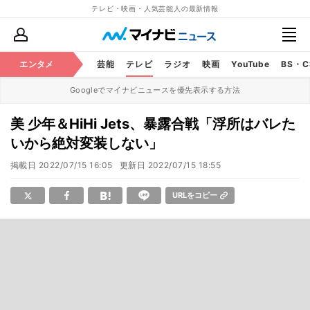
テレビ・映画・人気芸能人の最新情報
エンタメ
芸能
テレビ
ラジオ
映画
YouTube
BS・
Googleでマイナビニュースを優先表示する方法
美 少年＆HiHi Jets、暴露合戦「浮所はバレた
いから絶対変装しない」
掲載日
2022/07/15 16:05
更新日
2022/07/15 18:55
URLをコピー