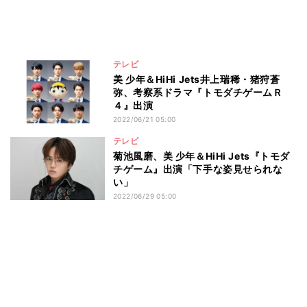
テレビ
美 少年＆HiHi Jets井上瑞稀・猪狩蒼
弥、考察系ドラマ『トモダチゲームＲ
４』出演
2022/06/21 05:00
テレビ
菊池風磨、美 少年＆HiHi Jets『トモダ
チゲーム』出演「下手な姿見せられな
い」
2022/06/29 05:00