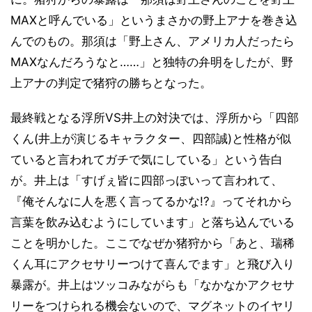
MAXと呼んでいる」というまさかの野上アナを巻き込
んでのもの。那須は「野上さん、アメリカ人だったら
MAXなんだろうなと……」と独特の弁明をしたが、野
上アナの判定で猪狩の勝ちとなった。
最終戦となる浮所VS井上の対決では、浮所から「四部
くん(井上が演じるキャラクター、四部誠)と性格が似
ていると言われてガチで気にしている」という告白
が。井上は「すげぇ皆に四部っぽいって言われて、
『俺そんなに人を悪く言ってるかな!?』ってそれから
言葉を飲み込むようにしています」と落ち込んでいる
ことを明かした。ここでなぜか猪狩から「あと、瑞稀
くん耳にアクセサリーつけて喜んでます」と飛び入り
暴露が。井上はツッコみながらも「なかなかアクセサ
リーをつけられる機会ないので、マグネットのイヤリ