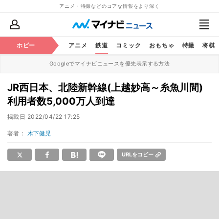
アニメ・特撮などのコアな情報をより深く
ホビー
アニメ
鉄道
コミック
おもちゃ
特撮
将棋
Googleでマイナビニュースを優先表示する方法
JR西日本、北陸新幹線(上越妙高～糸魚川間)
利用者数5,000万人到達
掲載日
2022/04/22 17:25
著者：
木下健児
URLをコピー