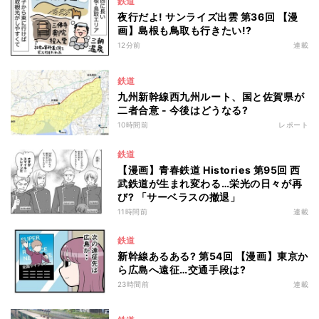
鉄道
夜行だよ! サンライズ出雲 第36回 【漫
画】島根も鳥取も行きたい!?
12分前
連載
鉄道
九州新幹線西九州ルート、国と佐賀県が
二者合意 - 今後はどうなる?
10時間前
レポート
鉄道
【漫画】青春鉄道 Histories 第95回 西
武鉄道が生まれ変わる…栄光の日々が再
び? 「サーベラスの撤退」
11時間前
連載
鉄道
新幹線あるある? 第54回 【漫画】東京か
ら広島へ遠征…交通手段は?
23時間前
連載