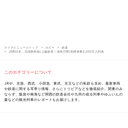
マイナビニューストップ
ホビー
鉄道
JR西日本、北陸新幹線(上越妙高～糸魚川間)利用者数5,000万人到達
このカテゴリーについて
JRや、京急、西武、小田急、東武、京王などの私鉄も含め、最新車両
や鉄道に関する耳寄り情報、さらにトリビアなどを徹底紹介。関東のみ
ならず、阪急や南海など関西の鉄道会社や九州の或る列車やゆふいんの
森などの観光列車のレポートもお届けします。