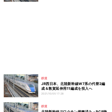
鉄道
JR西日本、北陸新幹線W7系の代替2編
成＆敦賀延伸用11編成を投入へ
2021/10/05 17:28
鉄道
北陸新幹線でワクチン接種済み・PCR陰