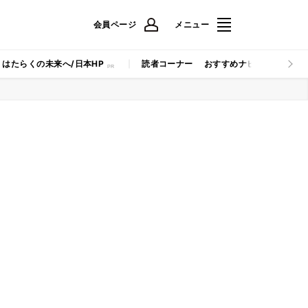
会員ページ
メニュー
はたらくの未来へ/日本HP
読者コーナー
おすすめナビ
マイナビB