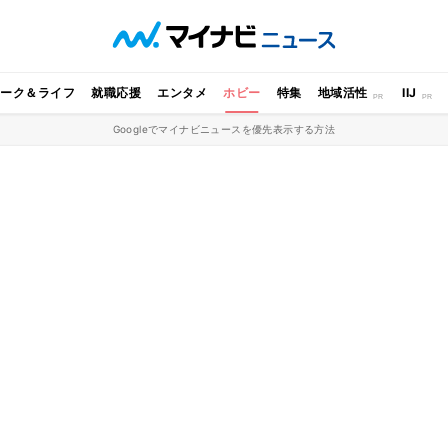
ワーク＆ライフ
就職応援
エンタメ
ホビー
特集
地域活性
IIJ
Googleでマイナビニュースを優先表示する方法