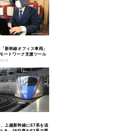
本「新幹線オフィス車両」
モートワーク支援ツール
 16:24
本、上越新幹線にE7系を追
とき」16往復をE7系で運