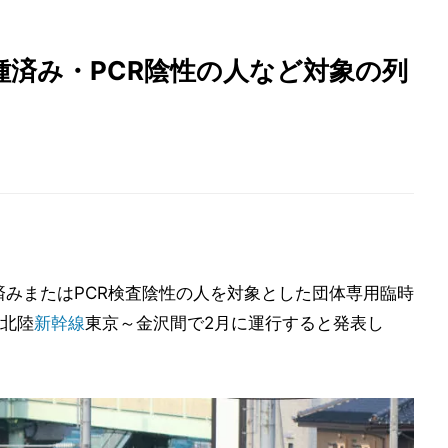
済み・PCR陰性の人など対象の列
済みまたはPCR検査陰性の人を対象とした団体専用臨時
北陸
新幹線
東京～金沢間で2月に運行すると発表し