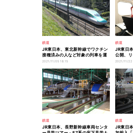
鉄道
鉄道
JR東日本、東北新幹線でワクチン
JR東日
接種済みの人など対象の列車を運
公開、リ
行
も
2021/11/05 18:15
2021/11/22
鉄道
鉄道
JR東日本、長野新幹線車両センタ
JR東日
ー見学ツアー - E7系の床下見学も
加投入「