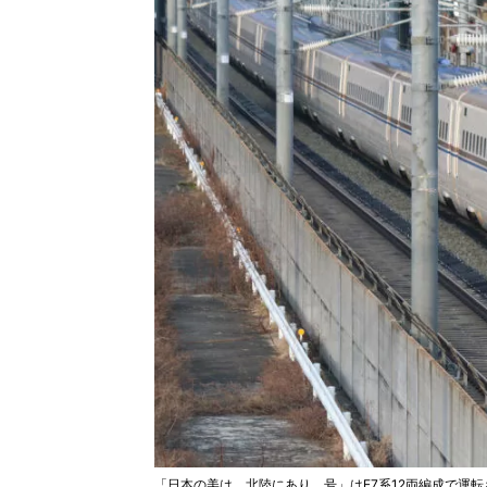
「日本の美は、北陸にあり。号」はE7系12両編成で運