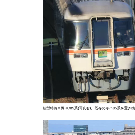
新型特急車両HC85系(写真右)。既存のキハ85系を置き