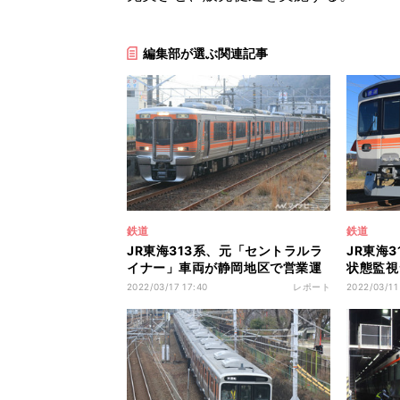
編集部が選ぶ関連記事
鉄道
鉄道
JR東海313系、元「セントラルラ
JR東海
イナー」車両が静岡地区で営業運
状態監視
転
開始へ
2022/03/17 17:40
レポート
2022/03/11