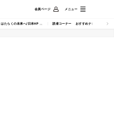
会員ページ
メニュー
はたらくの未来へ/日本HP
読者コーナー
おすすめナビ
マイナビB