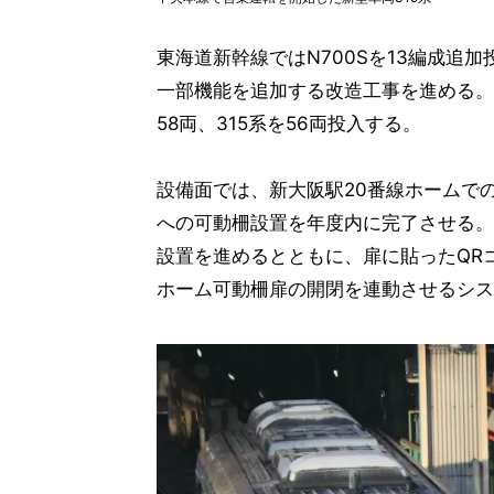
東海道新幹線ではN700Sを13編成追加
一部機能を追加する改造工事を進める。
58両、315系を56両投入する。
設備面では、新大阪駅20番線ホームで
への可動柵設置を年度内に完了させる。
設置を進めるとともに、扉に貼ったQR
ホーム可動柵扉の開閉を連動させるシス