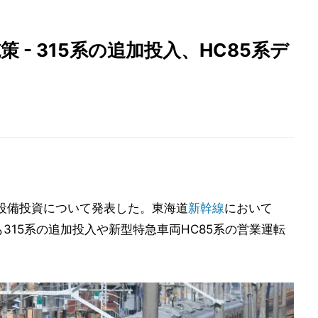
策 - 315系の追加投入、HC85系デ
連設備投資について発表した。東海道
新幹線
において
も315系の追加投入や新型特急車両HC85系の営業運転