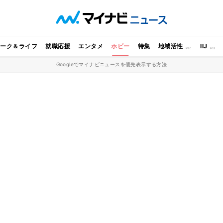
ワーク＆ライフ
就職応援
エンタメ
ホビー
特集
地域活性
IIJ
Googleでマイナビニュースを優先表示する方法