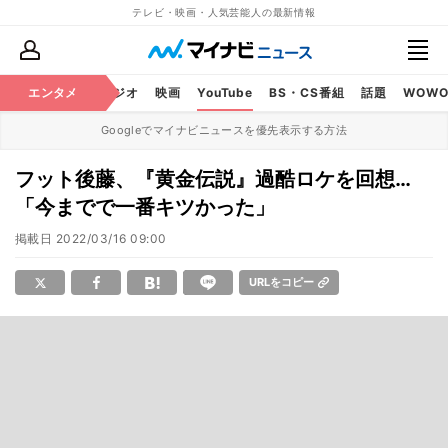
テレビ・映画・人気芸能人の最新情報
芸能
エンタメ
テレビ
ラジオ
映画
YouTube
BS・CS番組
話題
WOW
Googleでマイナビニュースを優先表示する方法
フット後藤、『黄金伝説』過酷ロケを回想…
「今までで一番キツかった」
掲載日
2022/03/16 09:00
URLをコピー