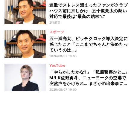
連敗でストレス溜まったファンがクラブ
ハウス前に押しかけ…五十嵐亮太の熱い
対応で最後は“最高の結末”に
2時間前
スポーツ
五十嵐亮太、ピッチクロック導入決定に
感じたこと「ここまでちゃんと決めたっ
ていうのは…」
2026/08/07 19:35
YouTube
「やらかしたかな?」「私服警察かと…」
M!LK佐野勇斗、ニューヨークの空港で
突然声をかけられ… まさかの出来事に驚
き
2026/08/07 19:00