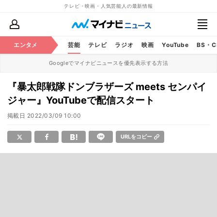
テレビ・映画・人気芸能人の最新情報
エンタメ
芸能
テレビ
ラジオ
映画
YouTube
BS・
Googleでマイナビニュースを優先表示する方法
『暴太郎戦隊ドンブラザーズ meets センパイ
ジャー』YouTubeで配信スタート
掲載日
2022/03/09 10:00
URLをコピー