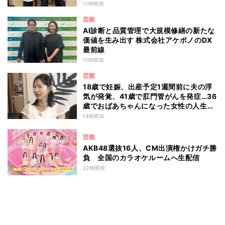
11時間前
芸能
AI診断と品質管理で大規模修繕の新たな
価値を生み出す 株式会社アケボノのDX
最前線
11時間前
芸能
18歳で妊娠、出産予定1週間前に夫の浮
気が発覚、41歳で肛門管がんを発症…36
歳でおばあちゃんになった女性の人生に
島田珠代も思わず涙 『愛のハイエナ
14時間前
season6』
芸能
AKB48選抜16人、CM出演権かけガチ勝
負 全国のカラオケルームへ生配信
22時間前