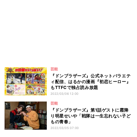
芸能
『ドンブラザーズ』公式ネットバラエテ
ィ配信、はるかの漫画『初恋ヒーロー』
もTTFCで独占読み放題
2022/03/06 12:00
芸能
『ドンブラザーズ』第1話ゲストに霜降
り明星せいや「戦隊は一生忘れない子ど
もの青春」
2022/03/05 07:00