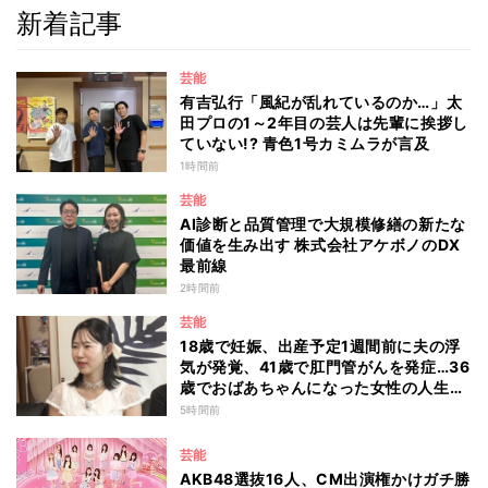
新着記事
芸能
有吉弘行「風紀が乱れているのか…」太
田プロの1～2年目の芸人は先輩に挨拶し
ていない!? 青色1号カミムラが言及
1時間前
芸能
AI診断と品質管理で大規模修繕の新たな
価値を生み出す 株式会社アケボノのDX
最前線
2時間前
芸能
18歳で妊娠、出産予定1週間前に夫の浮
気が発覚、41歳で肛門管がんを発症…36
歳でおばあちゃんになった女性の人生に
島田珠代も思わず涙 『愛のハイエナ
5時間前
season6』
芸能
AKB48選抜16人、CM出演権かけガチ勝