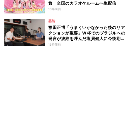
負 全国のカラオケルームへ生配信
13時間前
芸能
福田正博「うまくいかなかった後のリア
クションが重要」W杯でのブラジルへの
発言が波紋を呼んだ塩貝健人に今後期待
することは？
16時間前