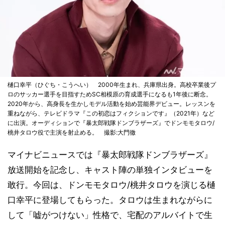
樋口幸平（ひぐち・こうへい） 2000年生まれ、兵庫県出身。高校卒業後プ
ロのサッカー選手を目指すためSC相模原の育成選手になるも1年後に断念。
2020年から、高身長を生かしモデル活動を始め芸能界デビュー。レッスンを
重ねながら、テレビドラマ『この初恋はフィクションです』（2021年）など
に出演。オーディションで『暴太郎戦隊ドンブラザーズ』でドンモモタロウ/
桃井タロウ役で主演を射止める。 撮影:大門徹
マイナビニュースでは『暴太郎戦隊ドンブラザーズ』
放送開始を記念し、キャスト陣の単独インタビューを
敢行。今回は、ドンモモタロウ/桃井タロウを演じる樋
口幸平に登場してもらった。タロウは生まれながらに
して「嘘がつけない」性格で、宅配のアルバイトで生