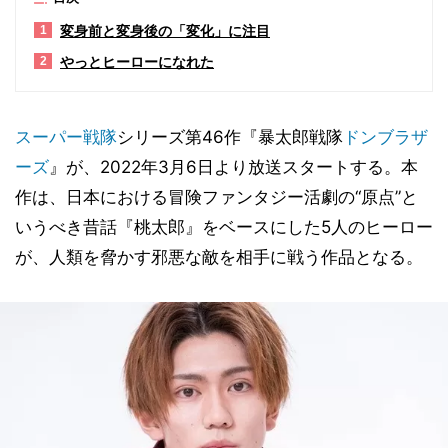
変身前と変身後の「変化」に注目
1
やっとヒーローになれた
2
スーパー戦隊
シリーズ第46作『暴太郎戦隊
ドンブラザ
ーズ
』が、2022年3月6日より放送スタートする。本
作は、日本における冒険ファンタジー活劇の“原点”と
いうべき昔話『桃太郎』をベースにした5人のヒーロー
が、人類を脅かす邪悪な敵を相手に戦う作品となる。