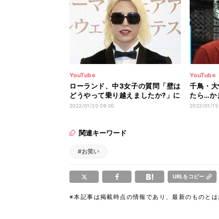
YouTube
YouTube
ローランド、中3女子の質問「壁は
千鳥・大
どうやって乗り越えましたか?」に
たら…か
名言回答
た“名言”
2022/01/20 09:00
2022/01/15
関連キーワード
#お笑い
URLをコピー
※本記事は掲載時点の情報であり、最新のものと