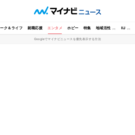
ワーク＆ライフ
就職応援
エンタメ
ホビー
特集
地域活性
IIJ
Googleでマイナビニュースを優先表示する方法