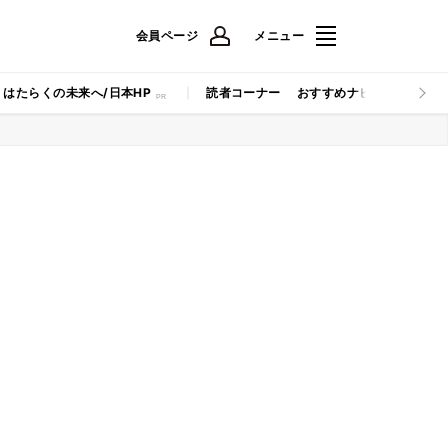
会員ページ
メニュー
はたらくの未来へ/日本HP
読者コーナー
おすすめナビ
マイナビB