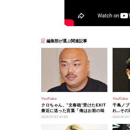
編集部が選ぶ関連記事
YouTube
YouTube
クロちゃん、“文春砲”受けたEXIT
千鳥ノブ
兼近に送った言葉「俺はお前の味
れ…その
方だよ」
ケが感動
2022/01/27 07:00
2022/01/27