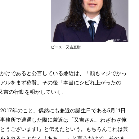
ピース・又吉直樹
かけであると公言している兼近は、「顔もマジでかっ
アルをまず称賛。その後「本当にシビれ上がったの
又吉の行動を明かしていく。
017年のこと。偶然にも兼近の誕生日である5月11日
事務所で遭遇した際に兼近は「又吉さん、わざわざ俺
とうございます!」と伝えたという。もちろんこれは兼
を入れることなく「ああ……」と言うだけで、そのま