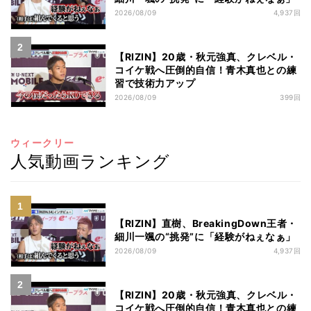
2026/08/09
4,937回
【RIZIN】20歳・秋元強真、クレベル・
コイケ戦へ圧倒的自信！青木真也との練
習で技術力アップ
2026/08/09
399回
ウィークリー
人気動画ランキング
【RIZIN】直樹、BreakingDown王者・
細川一颯の“挑発”に「経験がねぇなぁ」
2026/08/09
4,937回
【RIZIN】20歳・秋元強真、クレベル・
コイケ戦へ圧倒的自信！青木真也との練