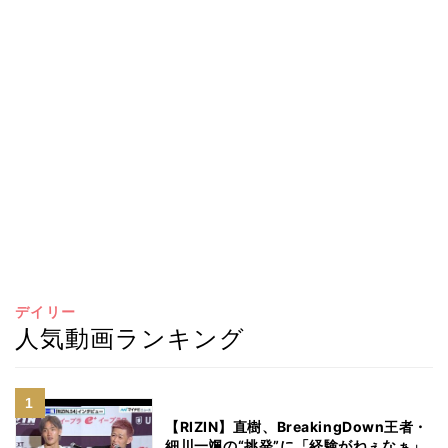
デイリー
人気動画ランキング
【RIZIN】直樹、BreakingDown王者・
細川一颯の“挑発”に「経験がねぇなぁ」