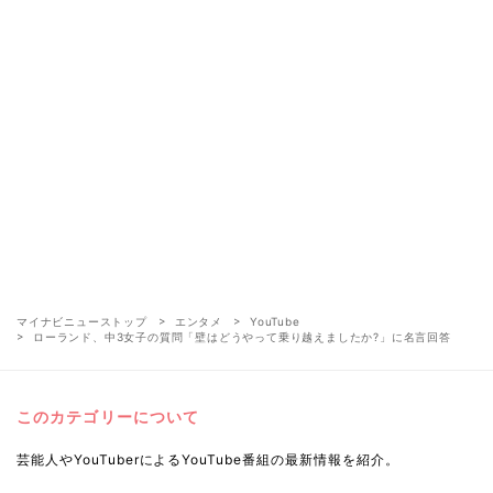
マイナビニューストップ
エンタメ
YouTube
ローランド、中3女子の質問「壁はどうやって乗り越えましたか?」に名言回答
このカテゴリーについて
芸能人やYouTuberによるYouTube番組の最新情報を紹介。