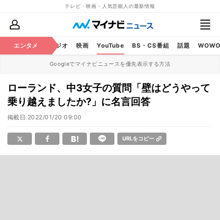
テレビ・映画・人気芸能人の最新情報
芸能
エンタメ
テレビ
ラジオ
映画
YouTube
BS・CS番組
話題
WOW
Googleでマイナビニュースを優先表示する方法
ローランド、中3女子の質問「壁はどうやって
乗り越えましたか?」に名言回答
掲載日
2022/01/20 09:00
URLをコピー