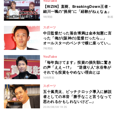
YouTube
【RIZIN】直樹、BreakingDown王者・
細川一颯の“挑発”に「経験がねぇなぁ」
1時間前
動画
スポーツ
中日監督だった落合博満は金本知憲に言
った「俺が(阪神の)監督だったら…」
オールスターのベンチで横に座っていた
赤星憲広が聞いた会話とは
7時間前
YouTube
「毎年負けてます」投資の損失額に驚き
の声「ええ～!?」 “逆億り人”水谷隼が
それでも投資をやめない理由とは
16時間前
スポーツ
五十嵐亮太、ピッチクロック導入に解説
者としての本音「勝手なこと言うなって
思われるかもしれないけど…」
2026/08/08 19:35