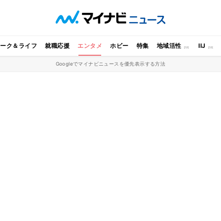
ワーク＆ライフ
就職応援
エンタメ
ホビー
特集
地域活性
IIJ
Googleでマイナビニュースを優先表示する方法