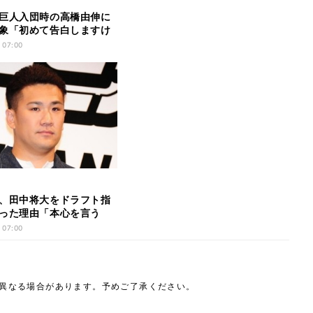
巨人入団時の高橋由伸に
象「初めて告白しますけ
 07:00
、田中将大をドラフト指
った理由「本心を言う
 07:00
は異なる場合があります。予めご了承ください。