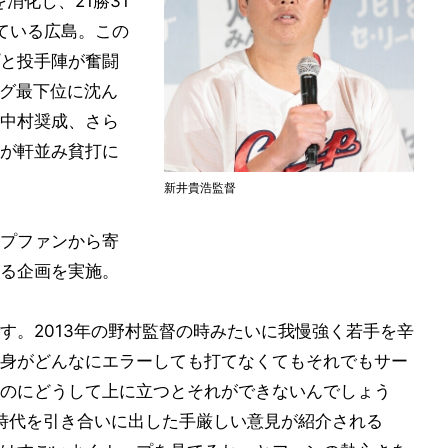
消化し、21勝31
ている広島。この
プと投手陣が奮闘
ーグ最下位に沈ん
中村奨成、さら
が軒並み貧打に
新井貴浩監督
プファンから寄
る企画を実施。
す。2013年の野村監督の時みたいに我慢強く若手を辛
身がどんなにエラーしても打てなくてもそれでもサー
のにどうして上に立つとそれができないんでしょう
時代を引き合いに出した手厳しい意見が紹介される