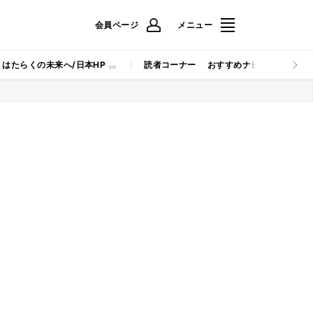
会員ページ
メニュー
はたらくの未来へ/日本HP
読者コーナー
おすすめナビ
マイナビB