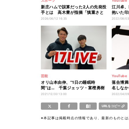
スポーツ
YouTube
新庄ハムで誤算だった2人の先発投
江川卓、
手とは 高木豊が指摘「慎重さと
抱いた印
いうか丁寧さがなかった」「気持
ど…」
2026/06/12 16:35
2022/08/03
ちから整理しないとずっと勝てな
いと思う」
芸能
YouTube
オリ山本由伸、“1日の睡眠時
落合博満
間”は… 千葉ジェッツ・富樫勇樹
名しなか
も驚き
と…」
2021/12/30 13:00
2022/04/09
URLをコピー
※本記事は掲載時点の情報であり、最新のものと