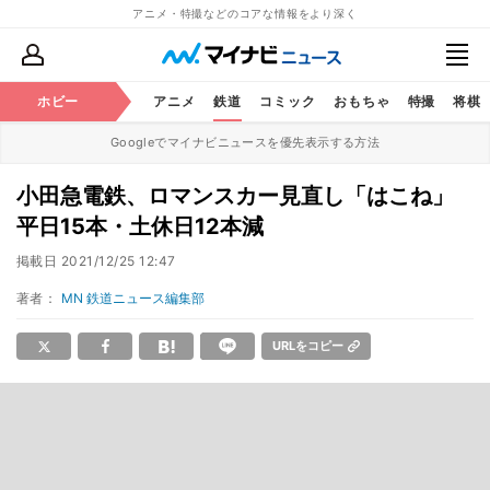
アニメ・特撮などのコアな情報をより深く
ホビー
アニメ
鉄道
コミック
おもちゃ
特撮
将棋
Googleでマイナビニュースを優先表示する方法
小田急電鉄、ロマンスカー見直し「はこね」
平日15本・土休日12本減
掲載日
2021/12/25 12:47
著者：
MN 鉄道ニュース編集部
URLをコピー