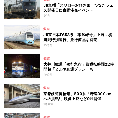
JR九州「スワローおひさま」ひなたフェ
ス開催日に夜間滞在イベント
3分前
鉄道
JR東日本E653系「碓氷峠号」上野～横
川間特別運行、旅行商品を発売
23分前
鉄道
大井川鐵道「夜行急行」総運転時間22時
間超「ヒルネ直通プラン」も
40分前
鉄道
京都鉄道博物館、500系「時速300km
への挑戦!」映像上映など9月開催
1時間前
鉄道