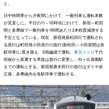
と。
日中時間帯から夕夜間にかけて、一般列車も運転本数
が見直しに。平日の11～16時頃にかけて、新宿～町田
間と多摩線で一般列車を1時間あたり3本程度減便する
予定となっている。現在、新宿発新松田行で運転され
る急行は町田発小田原行の急行(新松田～小田原間は各
駅停車)に置き換え、6両編成で運転。
東京メトロ
千代
田線から直通する準急は急行に変更し、向ヶ丘遊園駅
までの運転とする。新宿発唐木田行の急行はダイヤ改
正後、多摩線内を各駅停車で運転する。