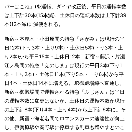
パーはこね」)を運転。ダイヤ改正後、平日の運転本数
は上下計30本(15本減)、土休日の運転本数は上下計39
本(12本減)に減便される。
新宿～本厚木・小田原間の特急「さがみ」は現行の平
日12本(下り3本・上り9本)・土休日5本(下り3本・上
り2本)から平日15本・土休日12本、新宿～藤沢・片瀬
江ノ島間の特急「えのしま」は現行の平日3本(下り1
本・上り2本)・土休日11本(下り5本・上り6本)から平
日4本・土休日14本に増える。JR御殿場線へ直通し、
新宿～御殿場間で運転される特急「ふじさん」は平日
の運転本数に変更はないが、土休日の運転本数が現行
の上下計8本(下り4本・上り4本)から上下計6本に。そ
の他、新宿～海老名間でロマンスカーの速達性が向上
し、伊勢原駅や秦野駅に停車する列車も増やすとのこ