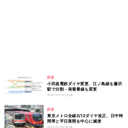
鉄道
小田急電鉄ダイヤ変更、江ノ島線を藤沢
駅で分割 - 発着番線も変更
2021/12/19 23:28
鉄道
東京メトロ全線3/12ダイヤ改正、日中時
間帯と平日夜間を中心に減便
2021/12/18 18:28