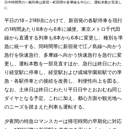
日中時間帯の一般列車は新宿～町田間や多摩線を中心に、運転本数が見直し
に
平日の18～21時頃にかけて、新宿発の各駅停車を現行
の1時間あたり8本から6本に減便。東京メトロ千代田
線から直通する列車も8本から6本に変更し、種別を準
急に統一する。同時間帯に新宿発で江ノ島線へ向かう
急行を快速急行、多摩線へ向かう快速急行を急行に変
更し、運転本数を一部見直すほか、急行は終日にわた
り経堂駅に停車し、経堂駅および成城学園前駅での準
急・各駅停車との接続を改善し、利便性向上を図る。
なお、土休日は終日にわたり平日日中とおおむね同じ
ダイヤとなる予定。これに加え、都心方面や観光地へ
のニーズを踏まえた列車も運転する。
夕夜間の特急ロマンスカーは帰宅時間の早期化に対応