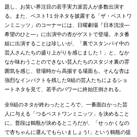
題し、お笑い界注目の若手実力派芸人が多数出演す
る。また、ベスト1１分ネタを披露する「ザ・ベストワ
ンミニッツ」のコーナーには、日曜劇場『日本沈没―
希望のひと―』に出演中の杏がゲストで登場。ネタ番
組に出演することは珍しいが、「裏でスタンバイ中の
芸人さんたちの盛り上がりを感じました！」と、なか
なか味わうことのできない芸人たちのスタジオ裏の雰
囲気を感じ、登場時から高揚する場面も。そんな杏は
強烈なインパクトを残した9組の芸人たちによるショ
ートネタを見て、若手のパワーに終始圧倒される。
全9組のネタが終わったところで、一番面白かった芸
人に与える「つるベストワンミニッツ」を決めること
に。普段は鶴瓶が決めるところだが、「せっかくなの
で杏ちゃんに選んでもらいましょう!」という鶴瓶の提