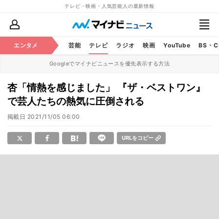
テレビ・映画・人気芸能人の最新情報
エンタメ
芸能
テレビ
ラジオ
映画
YouTube
BS・
Googleでマイナビニュースを優先表示する方法
杏「情熱を感じました」 『ザ・ベストワン』
で芸人たちの熱気に圧倒される
掲載日
2021/11/05 06:00
URLをコピー