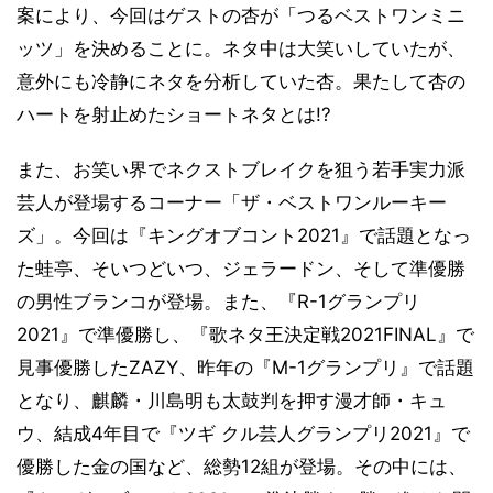
案により、今回はゲストの杏が「つるベストワンミニ
ッツ」を決めることに。ネタ中は大笑いしていたが、
意外にも冷静にネタを分析していた杏。果たして杏の
ハートを射止めたショートネタとは!?
また、お笑い界でネクストブレイクを狙う若手実力派
芸人が登場するコーナー「ザ・ベストワンルーキー
ズ」。今回は『キングオブコント2021』で話題となっ
た蛙亭、そいつどいつ、ジェラードン、そして準優勝
の男性ブランコが登場。また、『R-1グランプリ
2021』で準優勝し、『歌ネタ王決定戦2021FINAL』で
見事優勝したZAZY、昨年の『M-1グランプリ』で話題
となり、麒麟・川島明も太鼓判を押す漫才師・キュ
ウ、結成4年目で『ツギ クル芸人グランプリ2021』で
優勝した金の国など、総勢12組が登場。その中には、