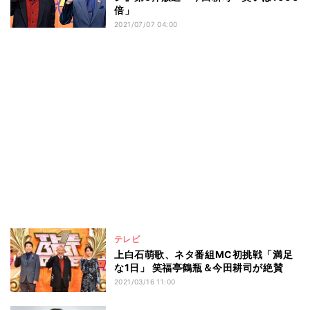
倍」
2021/07/07 04:00
テレビ
上白石萌歌、ネタ番組MC初挑戦「満足
な1日」 笑福亭鶴瓶＆今田耕司が絶賛
2021/03/16 11:00