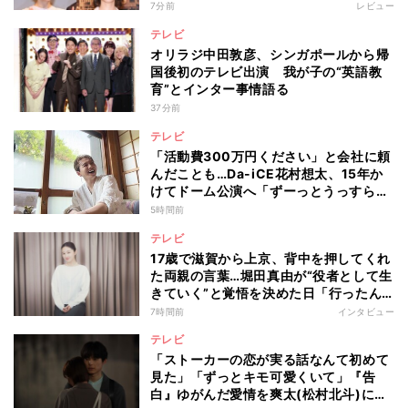
の傾向を“視聴率無視”で徹底分析
7分前
レビュー
テレビ
オリラジ中田敦彦、シンガポールから帰
国後初のテレビ出演 我が子の“英語教
育”とインター事情語る
37分前
テレビ
「活動費300万円ください」と会社に頼
んだことも…Da-iCE花村想太、15年か
けてドーム公演へ「ずーっとうっすらや
けど右肩上がり続けられていた」
5時間前
テレビ
17歳で滋賀から上京、背中を押してくれ
た両親の言葉…堀田真由が“役者として生
きていく”と覚悟を決めた日「行ったん
やったら、もう帰られへんな」
7時間前
インタビュー
テレビ
「ストーカーの恋が実る話なんて初めて
見た」「ずっとキモ可愛くいて」『告
白』ゆがんだ愛情を爽太(松村北斗)に向