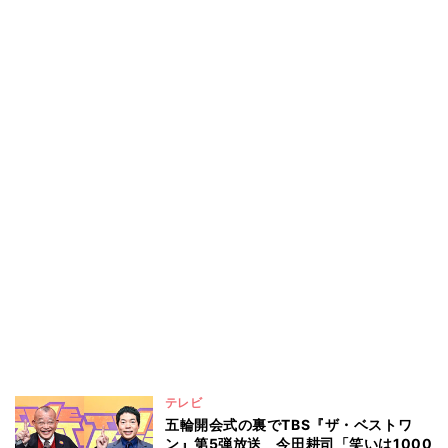
テレビ
五輪開会式の裏でTBS『ザ・ベストワ
ン』第5弾放送 今田耕司「笑いは1000