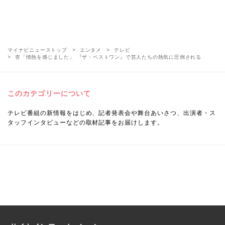
マイナビニューストップ
エンタメ
テレビ
杏「情熱を感じました」 『ザ・ベストワン』で芸人たちの熱気に圧倒される
このカテゴリーについて
テレビ番組の新情報をはじめ、記者発表会や舞台あいさつ、出演者・ス
タッフインタビューなどの取材記事をお届けします。