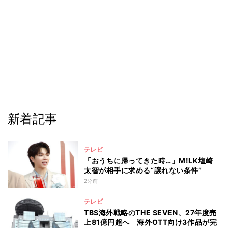
新着記事
テレビ
「おうちに帰ってきた時…」M!LK塩崎
太智が相手に求める“譲れない条件”
2分前
テレビ
TBS海外戦略のTHE SEVEN、27年度売
上81億円超へ 海外OTT向け3作品が完