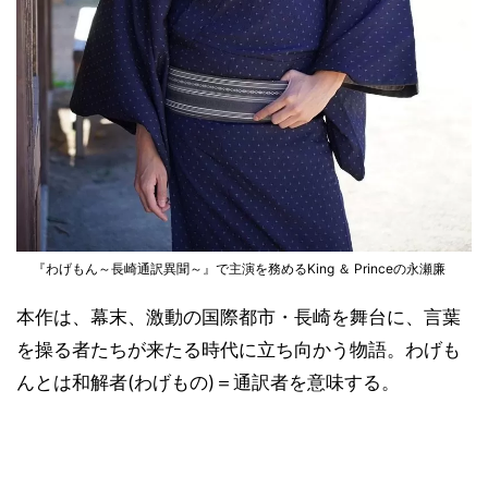
『わげもん～長崎通訳異聞～』で主演を務めるKing ＆ Princeの永瀬廉
本作は、幕末、激動の国際都市・長崎を舞台に、言葉
を操る者たちが来たる時代に立ち向かう物語。わげも
んとは和解者(わげもの)＝通訳者を意味する。