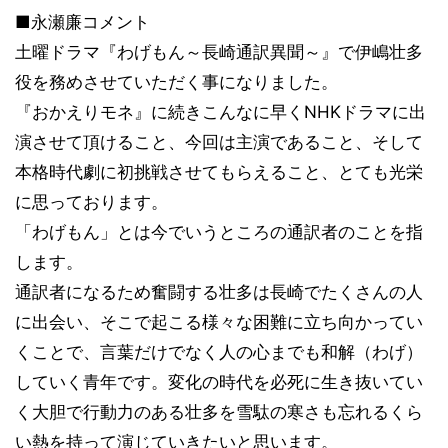
■永瀬廉コメント
土曜ドラマ『わげもん～長崎通訳異聞～』で伊嶋壮多
役を務めさせていただく事になりました。
『おかえりモネ』に続きこんなに早くNHKドラマに出
演させて頂けること、今回は主演であること、そして
本格時代劇に初挑戦させてもらえること、とても光栄
に思っております。
「わげもん」とは今でいうところの通訳者のことを指
します。
通訳者になるため奮闘する壮多は長崎でたくさんの人
に出会い、そこで起こる様々な困難に立ち向かってい
くことで、言葉だけでなく人の心までも和解（わげ）
していく青年です。変化の時代を必死に生き抜いてい
く大胆で行動力のある壮多を雪駄の寒さも忘れるくら
い熱を持って演じていきたいと思います。