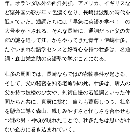
年。オランダ以外の西洋列強、アメリカ、イギリスな
ど諸外国の影が年々色濃くなり、長崎は波乱の時代を
迎えていた。通詞たちには「早急に英語を学べ！」の
大号令が下される。そんな長崎に、通詞だった父の失
踪の謎を追って江戸からやってきた青年・伊嶋壮多。
たぐいまれな語学センスと好奇心を持つ壮多は、名通
詞・森山栄之助の英語塾で学ぶことになる。
壮多の周囲では、長崎ならではの密輸事件が起きる、
そして、父の秘密を知る老通詞の死。壮多は、唐人の
父を持つ妓楼の少女や、剣術自慢の若通詞といった仲
間たちと共に、真実に挑む。自らも葛藤しつつ、壮多
を懸命に導く森山。親しみやすさと怪しさを合わせも
つ謎の男・神頭が現れたことで、壮多たちは思いがけ
ない企みに巻き込まれていく。