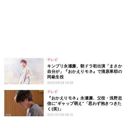
テレビ
キンプリ永瀬廉、朝ドラ初出演「まさか
自分が」『おかえりモネ』で清原果耶の
同級生役
2020/09/28 16:59
テレビ
『おかえりモネ』永瀬廉、父役・浅野忠
信に“ギャップ萌え”「思わず抱きつきた
く(笑)」
2021/07/09 08:15