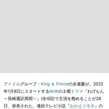
アイドル
グループ・
King ＆ Prince
の永瀬廉が、2022
年1月8日にスタートする
NHK
の土曜
ドラマ
『わげもん
～長崎通訳異聞～』(全4回)で主演を務めることが28
日、発表された。連続テレビ小説『
おかえりモネ
』の