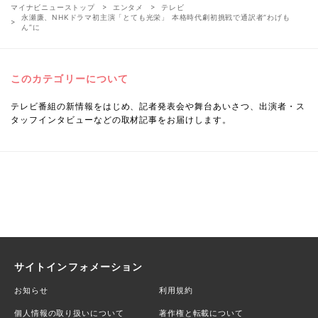
マイナビニューストップ
エンタメ
テレビ
永瀬廉、NHKドラマ初主演「とても光栄」 本格時代劇初挑戦で通訳者“わげも
ん”に
このカテゴリーについて
テレビ番組の新情報をはじめ、記者発表会や舞台あいさつ、出演者・ス
タッフインタビューなどの取材記事をお届けします。
サイトインフォメーション
お知らせ
利用規約
個人情報の取り扱いについて
著作権と転載について