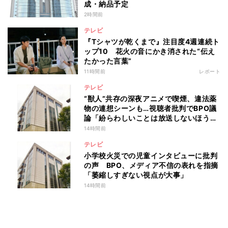
成・納品予定
2時間前
テレビ
『Tシャツが乾くまで』注目度4週連続ト
ップ10 花火の音にかき消された“伝え
たかった言葉”
11時間前
レポート
テレビ
“獣人”共存の深夜アニメで喫煙、違法薬
物の連想シーンも…視聴者批判でBPO議
論「紛らわしいことは放送しないほう
が」
14時間前
テレビ
小学校火災での児童インタビューに批判
の声 BPO、メディア不信の表れを指摘
「萎縮しすぎない視点が大事」
14時間前