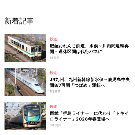
新着記事
鉄道
肥薩おれんじ鉄道、水俣～川内間運転再
開 - 運休区間は代行バスに
14分前
鉄道
JR九州、九州新幹線新水俣～鹿児島中央
間8/7再開「つばめ」運転へ
1時間前
鉄道
西武「拝島ライナー」に代わり「トキイ
ロライナー」2028年春登場へ
3時間前