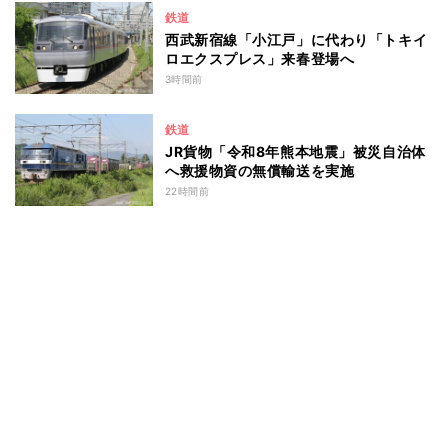
鉄道
西武新宿線「小江戸」に代わり「トキイ
ロエクスプレス」来春登場へ
3時間前
鉄道
JR貨物「令和8年熊本地震」被災自治体
へ救援物資の無償輸送を実施
22時間前