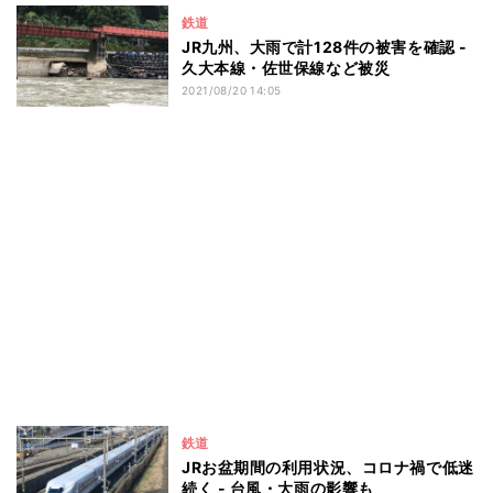
鉄道
JR九州、大雨で計128件の被害を確認 -
久大本線・佐世保線など被災
2021/08/20 14:05
鉄道
JRお盆期間の利用状況、コロナ禍で低迷
続く - 台風・大雨の影響も