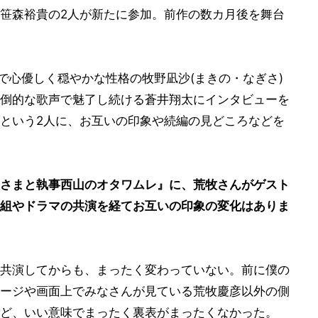
笹森裕貴の2人が新たに参加。前作の数カ月後を舞台
ンバーで心優しく穏やかな性格の牧野凪沙(まきの・なぎさ)
倒的な歌声で魅了し続ける蒼井翔太にインタビューを
という2人に、お互いの印象や続編の見どころなどを
さまと執事西山のオタワムレ』に、荒牧さんがゲスト
組やドラマの共演を経てお互いの印象の変化はありま
共演してからも、まったく変わっていない。前に僕の
ージや画面上でみなさんが見ている荒牧慶彦以外の側
ど、いい意味でまったく裏表がまったくなかった。