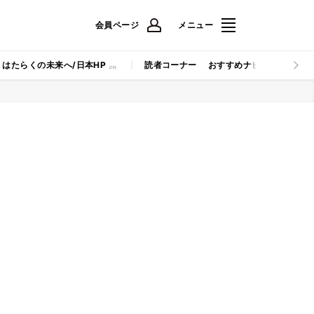
会員ページ
メニュー
はたらくの未来へ/日本HP
読者コーナー
おすすめナビ
マイナビB