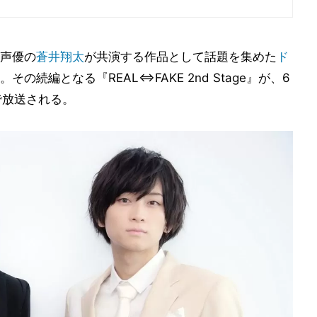
声優の
蒼井翔太
が共演する作品として話題を集めた
ド
。その続編となる『REAL⇔FAKE 2nd Stage』が、6
で放送される。