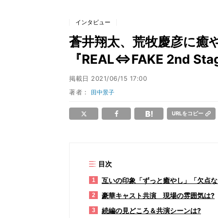
インタビュー
蒼井翔太、荒牧慶彦に癒
『REAL⇔FAKE 2nd S
掲載日
2021/06/15 17:00
著者：
田中景子
URLをコピー
目次
互いの印象「ずっと癒やし」「欠点な
1
豪華キャスト共演 現場の雰囲気は?
2
続編の見どころ＆共演シーンは?
3