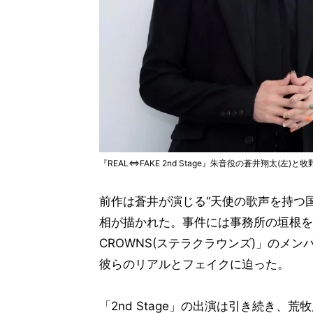
『REAL⇔FAKE 2nd Stage』朱音役の蒼井翔太(左)
前作は蒼井が演じる“天使の歌声を持つ国
相が描かれた。事件には事務所の垣根を超
CROWNS(ステラクラウンズ)」の
彼らのリアルとフェイクに迫った。
「2nd Stage」の出演は引き続き