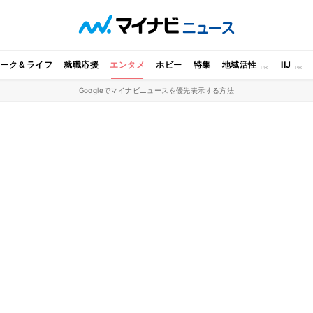
ワーク＆ライフ
就職応援
エンタメ
ホビー
特集
地域活性
IIJ
Googleでマイナビニュースを優先表示する方法