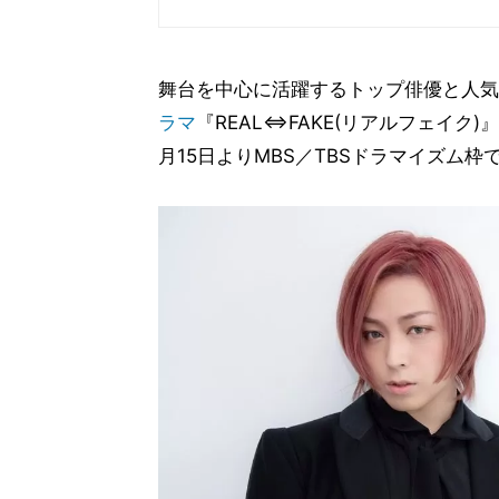
舞台を中心に活躍するトップ俳優と人気
ラマ
『REAL⇔FAKE(リアルフェイク)』
月15日よりMBS／TBSドラマイズム枠