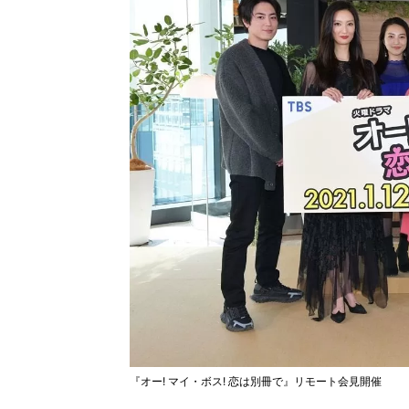
『オー! マイ・ボス! 恋は別冊で』リモート会見開催