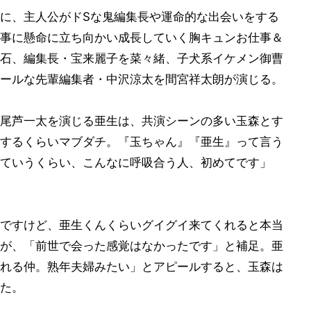
に、主人公がドSな鬼編集長や運命的な出会いをする
事に懸命に立ち向かい成長していく胸キュンお仕事＆
石、編集長・宝来麗子を菜々緒、子犬系イケメン御曹
ールな先輩編集者・中沢涼太を間宮祥太朗が演じる。
尾芦一太を演じる亜生は、共演シーンの多い玉森とす
するくらいマブダチ。『玉ちゃん』『亜生』って言う
ていうくらい、こんなに呼吸合う人、初めてです」
ですけど、亜生くんくらいグイグイ来てくれると本当
が、「前世で会った感覚はなかったです」と補足。亜
れる仲。熟年夫婦みたい」とアピールすると、玉森は
た。