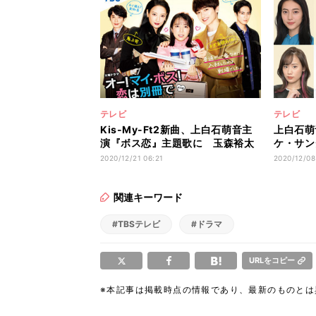
テレビ
テレビ
Kis-My-Ft2新曲、上白石萌音主
上白石萌
演『ボス恋』主題歌に 玉森裕太
ケ・サン
も出演
田夢莉ら
2020/12/21 06:21
2020/12/08
関連キーワード
#TBSテレビ
#ドラマ
URLをコピー
※本記事は掲載時点の情報であり、最新のものと