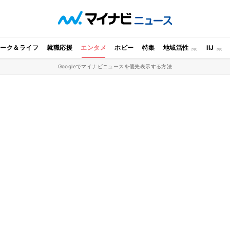
ワーク＆ライフ
就職応援
エンタメ
ホビー
特集
地域活性
IIJ
Googleでマイナビニュースを優先表示する方法