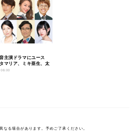
音主演ドラマにユース
タマリア、ミキ亜生、太
出演
 06:00
は異なる場合があります。予めご了承ください。