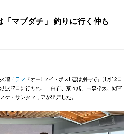
は「マブダチ」 釣りに行く仲も
系火曜
ドラマ
『オー! マイ・ボス! 恋は別冊で』(1月12日
ート会見が7日に行われ、上白石、菜々緒、玉森裕太、間宮
スケ・サンタマリアが出席した。