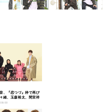
音、『恋つづ』枠で再び
々緒、玉森裕太、間宮祥
仕事ラブコメ
 08:00