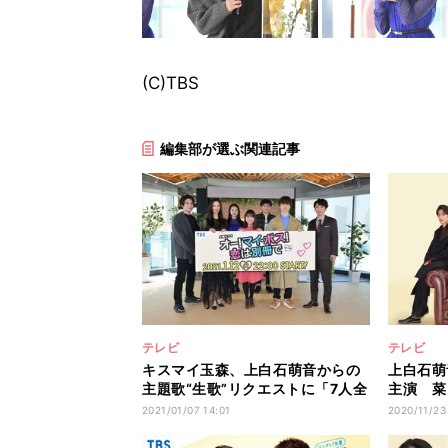
(C)TBS
編集部が選ぶ関連記事
テレビ
テレビ
キスマイ玉森、上白石萌音からの
上白石萌
主題歌“生歌”リクエストに「7人全
主演 菜
員で」
太朗とお
2021/01/07 14:01
2020/11/23