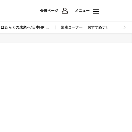
会員ページ
メニュー
はたらくの未来へ/日本HP
読者コーナー
おすすめナビ
マイナビB