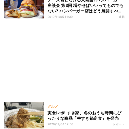
座談会 第3回 増やせばいいってものでも
ない? ハンバーガー店はどう展開すべき
か
2019/11/05 11:30
連載
グルメ
実食レポ! すき家、冬のおうち時間にぴ
ったりな商品「牛すき鍋定食」を発売
2020/11/04 17:00
レポート