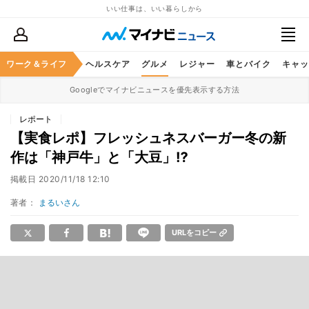
いい仕事は、いい暮らしから
ワーク＆ライフ
マネー
暮らし
ヘルスケア
グルメ
レジャー
車とバイク
キャッ
Googleでマイナビニュースを優先表示する方法
レポート
【実食レポ】フレッシュネスバーガー冬の新
作は「神戸牛」と「大豆」⁉
掲載日
2020/11/18 12:10
著者：
まるいさん
URLをコピー