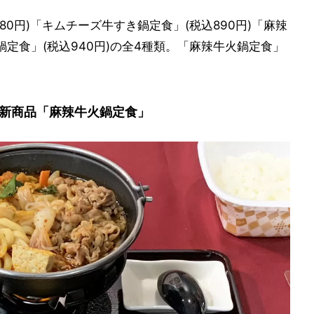
0円)「キムチーズ牛すき鍋定食」(税込890円)「麻辣
鍋定食」(税込940円)の全4種類。「麻辣牛火鍋定食」
新商品「麻辣牛火鍋定食」