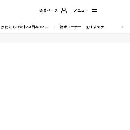
会員ページ
メニュー
はたらくの未来へ/日本HP
読者コーナー
おすすめナビ
マイナビB