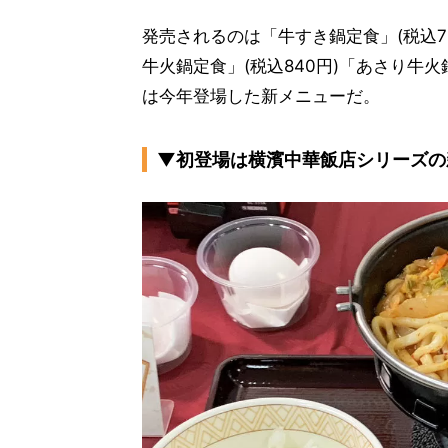
発売されるのは「牛すき鍋定食」(税込78
牛火鍋定食」(税込840円)「あさり牛火
は今年登場した新メニューだ。
▼初登場は横濱中華飯店シリーズの