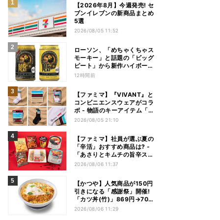
【2026年8月】今週発売! セ
ブンイレブンの新商品まとめ
5選
2026/08/05 11:52
ローソン、「めちゃくちゃス
モーキー」と話題の「ビッグ
ピート」から新作ハイボール
缶＆ミニボトル発売
12時間前
【ファミマ】『VIVANT』と
コンビニエンスウェアがコラ
ボ - 物語のキーアイテム「別
班饅頭」も発売
2026/08/05 21:10
【ファミマ】社員が選ぶ夏の
「辛活」おすすめ商品は? -
「あさりとキムチの旨辛スン
ドゥブチゲ」「鬼金棒監修
2026/08/06 11:37
カラシビ焼き味噌らー麺」
「辛さがやみつき! ヤンニョ
【かつや】人気商品が150円
ムチキン」など
引きになる「感謝祭」開催!
「カツ丼(竹)」869円→704
円、「ロースカツ定食」913
2026/08/06 11:29
円→748円に - 8日間限定