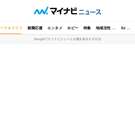
ワーク＆ライフ
就職応援
エンタメ
ホビー
特集
地域活性
IIJ
Googleでマイナビニュースを優先表示する方法