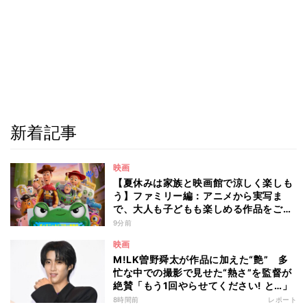
新着記事
映画
【夏休みは家族と映画館で涼しく楽しも
う】ファミリー編：アニメから実写ま
で、大人も子どもも楽しめる作品をご紹
介 - 編集部が注目する最新映画5選
9分前
映画
M!LK曽野舜太が作品に加えた“艶” 多
忙な中での撮影で見せた“熱さ”を監督が
絶賛「もう1回やらせてください! と…」
8時間前
レポート