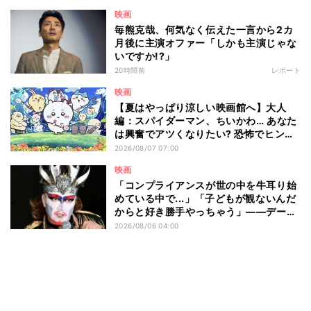
映画
毎熊克哉、何気なく伝えた一言から2カ
月後に主演オファー「しかも主演じゃな
いですか!?」
20時間前
レポート
映画
【夏はやっぱり涼しい映画館へ】大人
編：スパイダーマン、ちいかわ… あなた
は興奮でアツくなりたい? 恐怖でヒンヤ
リしたい? - 編集部が注目する最新映画5
2026/08/07 07:00
選
映画
「コンプライアンスが世の中を牛耳り始
めている中で...」「子どもが観ないんだ
からと好き勝手やっちゃう」――デーモ
ン閣下が語る映画『レディ・オア・ノッ
2026/08/06 04:00
ト2』の"狂気"とは?