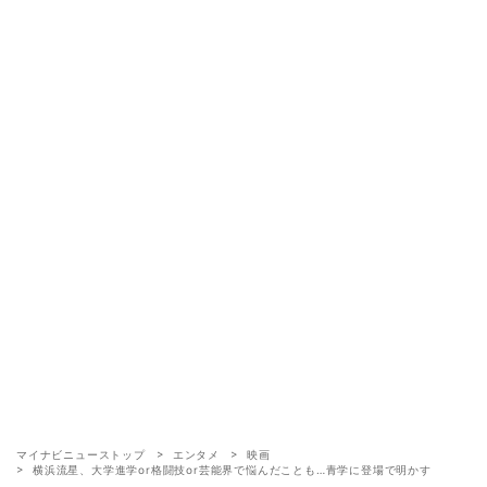
マイナビニューストップ
エンタメ
映画
横浜流星、大学進学or格闘技or芸能界で悩んだことも…青学に登場で明かす