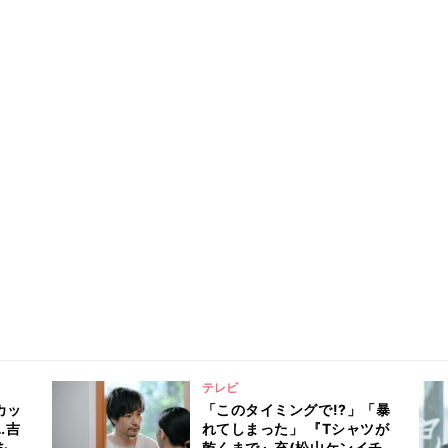
テレビ
カッ
「このタイミングで!?」「暴
…吉
れてしまった」 『Tシャツが
を通
乾くまで』充(松山ケンイチ)