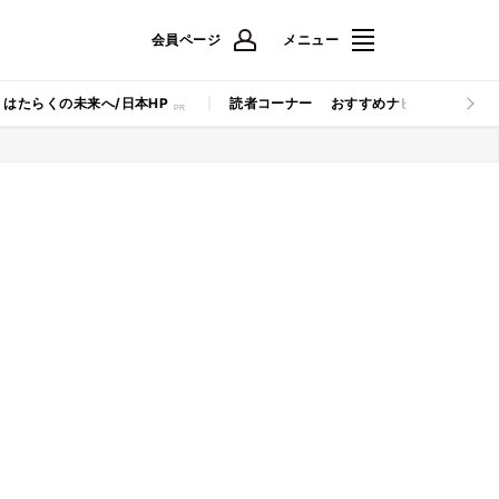
会員ページ
メニュー
はたらくの未来へ/日本HP
読者コーナー
おすすめナビ
マイナビB