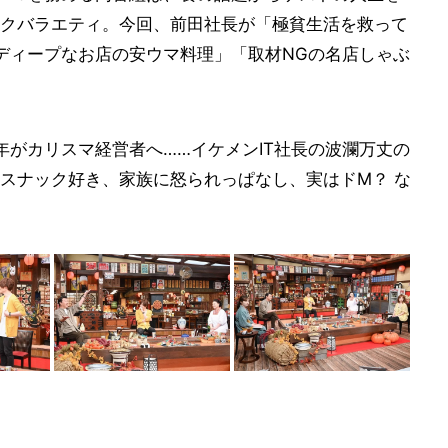
クバラエティ。今回、前田社長が「極貧生活を救って
 ディープなお店の安ウマ料理」「取材NGの名店しゃぶ
年がカリスマ経営者へ……イケメンIT社長の波瀾万丈の
スナック好き、家族に怒られっぱなし、実はドM？ な