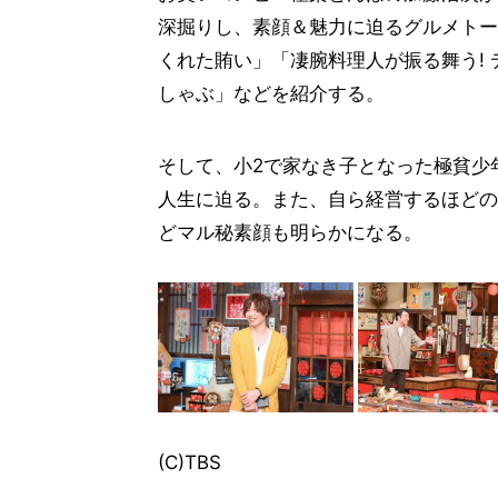
深掘りし、素顔＆魅力に迫るグルメトー
くれた賄い」「凄腕料理人が振る舞う!
しゃぶ」などを紹介する。
そして、小2で家なき子となった極貧少
人生に迫る。また、自ら経営するほどの
どマル秘素顔も明らかになる。
(C)TBS