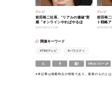
テレビ
テレビ
前田裕二社長、“リアルの価値”実
前田裕二
感「オンラインやればやるほ
ト戦略ア
ど…」
のが…」
2020/05/12 11:06
2020/05/09
関連キーワード
#TBSテレビ
#バラエティ
URLをコピー
※本記事は掲載時点の情報であり、最新のものと