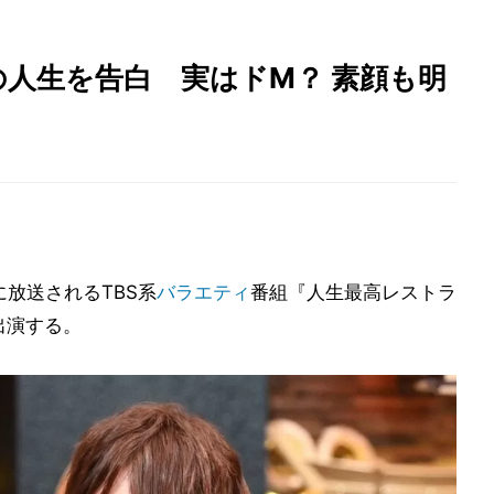
人生を告白 実はドM？ 素顔も明
に放送されるTBS系
バラエティ
番組『人生最高レストラ
ト出演する。