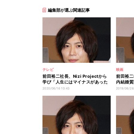
編集部が選ぶ関連記事
テレビ
映画
前田裕二社長、Nizi Projectから
前田裕二
学び「人生にはマイナスがあった
内結婚質
方がいい」
う」
2020/06/16 10:43
2019/06/26