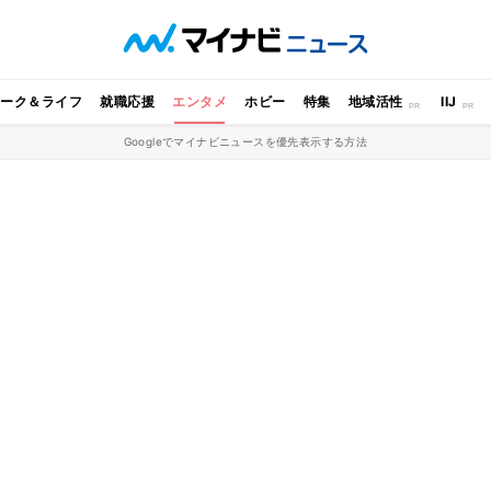
ワーク＆ライフ
就職応援
エンタメ
ホビー
特集
地域活性
IIJ
Googleでマイナビニュースを優先表示する方法