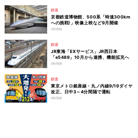
鉄道
京都鉄道博物館、500系「時速300km
への挑戦!」映像上映など9月開催
2時間前
鉄道
JR東海「EXサービス」JR西日本
「e5489」10月から連携、機能拡充へ
4時間前
鉄道
東京メトロ銀座線・丸ノ内線9/19ダイヤ
改正、日中3～4分間隔で運転
5時間前