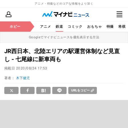
アニメ・特撮などのコアな情報をより深く
ホビー
アニメ
鉄道
コミック
おもちゃ
特撮
将棋
Googleでマイナビニュースを優先表示する方法
JR西日本、北陸エリアの駅運営体制など見直
し - 七尾線に新車両も
掲載日
2020/08/24 17:53
著者：
木下健児
URLをコピー