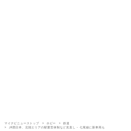
マイナビニューストップ
ホビー
鉄道
JR西日本、北陸エリアの駅運営体制など見直し - 七尾線に新車両も