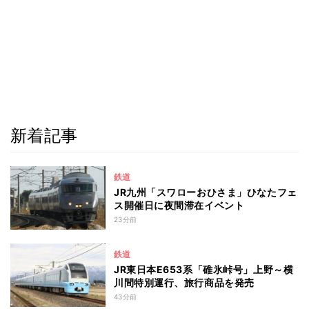
新着記事
鉄道
JR九州「スワローおひさま」ひなたフェ
ス開催日に夜間滞在イベント
23分前
鉄道
JR東日本E653系「碓氷峠号」上野～横
川間特別運行、旅行商品を発売
43分前