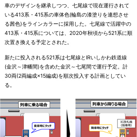
車のデザインを継承しつつ、七尾線で現在運行されて
いる413系・415系の車体色(輪島の漆塗りを連想させ
る茜色)をラインカラーに採用した。七尾線で活躍中の
413系・415系については、2020年秋頃から521系に順
次置き換える予定とされた。
新たに投入される521系は七尾線とIRいしかわ鉄道線
(金沢～津幡間)を含めた金沢～七尾間で運行予定。計
30両(2両編成×15編成)を順次投入する計画としてい
る。