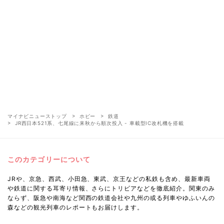
マイナビニューストップ
ホビー
鉄道
JR西日本521系、七尾線に来秋から順次投入 - 車載型IC改札機を搭載
このカテゴリーについて
JRや、京急、西武、小田急、東武、京王などの私鉄も含め、最新車両
や鉄道に関する耳寄り情報、さらにトリビアなどを徹底紹介。関東のみ
ならず、阪急や南海など関西の鉄道会社や九州の或る列車やゆふいんの
森などの観光列車のレポートもお届けします。