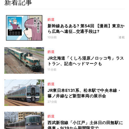
新着記事
鉄道
新幹線あるある? 第54回 【漫画】東京か
ら広島へ遠征…交通手段は?
10分前
連載
鉄道
JR北海道「くしろ湿原ノロッコ号」ラス
トラン、記念ヘッドマークも
11分前
鉄道
JR東日本E131系、松本駅で中央本線・
篠ノ井線など新型車両の展示会
27分前
鉄道
西武新宿線「小江戸」土休日の田無駅に
停車 - 9/19から期間限定で