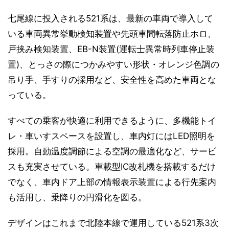
七尾線に投入される521系は、最新の車両で導入して
いる車両異常挙動検知装置や先頭車間転落防止ホロ、
戸挟み検知装置、EB-N装置(運転士異常時列車停止装
置)、とっさの際につかみやすい形状・オレンジ色調の
吊り手、手すりの採用など、安全性を高めた車両とな
っている。
すべての乗客が快適に利用できるように、多機能トイ
レ・車いすスペースを設置し、車内灯にはLED照明を
採用。自動温度調節による空調の最適化など、サービ
スも充実させている。車載型IC改札機を搭載するだけ
でなく、車内ドア上部の情報表示装置による行先案内
も活用し、乗降りの円滑化を図る。
デザインはこれまで北陸本線で運用している521系3次