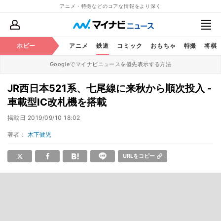
アニメ・特撮などのコアな情報をより深く
ホビー
アニメ
鉄道
コミック
おもちゃ
特撮
将棋
Googleでマイナビニュースを優先表示する方法
JR西日本521系、七尾線に来秋から順次投入 -
車載型IC改札機を搭載
掲載日
2019/09/10 18:02
著者：
木下健児
URLをコピー