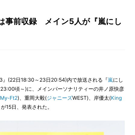
は事前収録 メイン5人が『嵐にし
3』(22日18:30～23日20:54)内で放送される『
嵐
にし
日23:00頃～)に、メインパーソナリティーの井ノ原快彦
-My-Ft2
)、重岡大毅(
ジャニーズ
WEST)、岸優太(
King
とが15日、発表された。