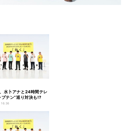
、水卜アナと24時間テレ
ャプテン”巡り対決も!?
 16:36