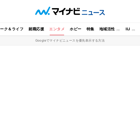
ワーク＆ライフ
就職応援
エンタメ
ホビー
特集
地域活性
IIJ
Googleでマイナビニュースを優先表示する方法