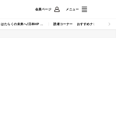
会員ページ
メニュー
はたらくの未来へ/日本HP
読者コーナー
おすすめナビ
マイナビB