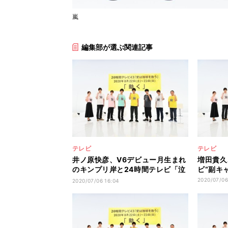
嵐
編集部が選ぶ関連記事
テレビ
テレビ
井ノ原快彦、V6デビュー月生まれ
増田貴久
のキンプリ岸と24時間テレビ「泣
ビ“副キ
けてきちゃうよ」
2020/07/06
2020/07/06 16:04