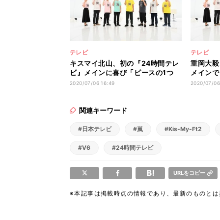
テレビ
テレビ
キスマイ北山、初の『24時間テレ
重岡大毅
ビ』メインに喜び「ピースの1つ
メインで
に」
ら」
2020/07/06 16:49
2020/07/06
関連キーワード
#日本テレビ
#嵐
#Kis-My-Ft2
#V6
#24時間テレビ
URLをコピー
※本記事は掲載時点の情報であり、最新のものと