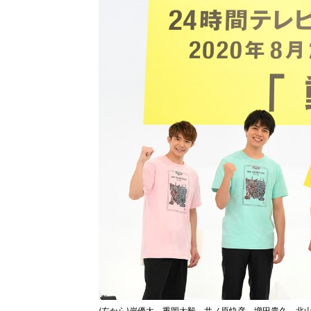
(左から)岸優太、重岡大毅、井ノ原快彦、増田貴久、北