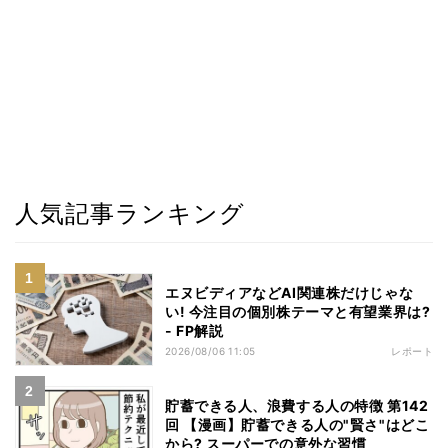
人気記事ランキング
エヌビディアなどAI関連株だけじゃな
い! 今注目の個別株テーマと有望業界は?
- FP解説
2026/08/06 11:05
レポート
貯蓄できる人、浪費する人の特徴 第142
回 【漫画】貯蓄できる人の"賢さ"はどこ
から? スーパーでの意外な習慣