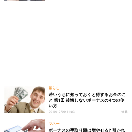
暮らし
若いうちに知っておくと得するお金のこ
と 第1回 後悔しないボーナスの4つの使
い方
2019/12/09 11:03
連載
マネー
ボーナスの手取り額は増やせる? 引かれ