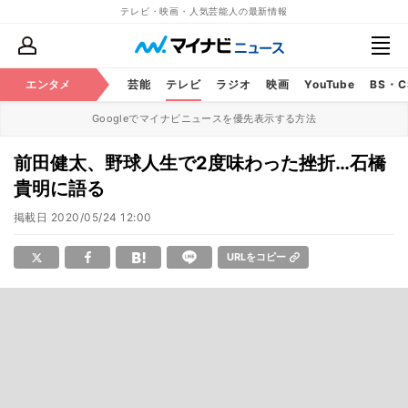
テレビ・映画・人気芸能人の最新情報
エンタメ
芸能
テレビ
ラジオ
映画
YouTube
BS・
Googleでマイナビニュースを優先表示する方法
前田健太、野球人生で2度味わった挫折…石橋
貴明に語る
掲載日
2020/05/24 12:00
URLをコピー