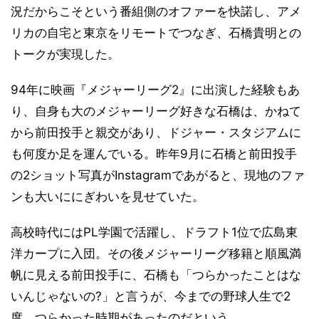
況だからこそという番組側のオファーを快諾し、アメ
リカの自宅と東京をリモートでつなぎ、石橋貴明との
トークが実現した。
94年に映画『メジャーリーグ2』に出演した経験もあ
り、自身も大のメジャーリーグ好きな石橋は、かねて
から前田投手と親交があり、ドジャー・スタジアムに
も何度か足を運んでいる。昨年9月に石橋と前田投手
の2ショット写真がInstagramであがると、現地のファ
ンも大いににぎわいを見せていた。
高校時代にはPL学園で活躍し、ドラフト1位で広島東
洋カープに入団。その後メジャーリーグ移籍と順風満
帆に見える前田投手に、石橋も「つらかったことはな
いんじゃないの?」と言うが、今までの野球人生で2
度、つらかった時期があったのだという。