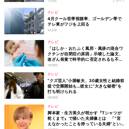
12分前
レポート
テレビ
4月クール世帯視聴率、ゴールデン帯で
テレ東がフジを上回る
44分前
テレビ
「はしか・おたふく風邪・風疹の混合ワ
クチンが自閉症の原因」示唆した論文、
改ざん発覚で科学的に否定されるも不安
消えず…科学者たちの反証はなぜ届かな
1時間前
かったのか
テレビ
“クズ芸人”小堀敏夫、30歳女性と結婚前
提で交際開始も…彼女に“大きな秘密”を
打ち明けられる
2時間前
テレビ
脚本家・生方美久が明かす『Tシャツが
乾くまで』で描いた夫婦像とは 「“言
えなかったことを持っている夫婦”とい