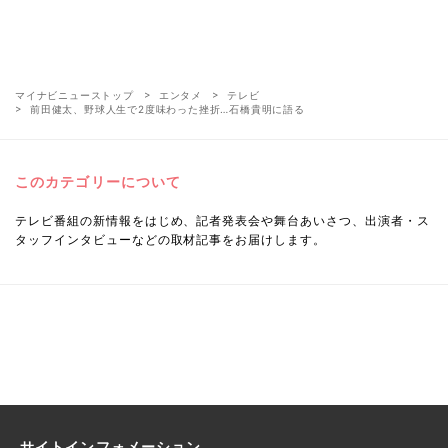
マイナビニューストップ
エンタメ
テレビ
前田健太、野球人生で2度味わった挫折…石橋貴明に語る
このカテゴリーについて
テレビ番組の新情報をはじめ、記者発表会や舞台あいさつ、出演者・ス
タッフインタビューなどの取材記事をお届けします。
サイトインフォメーション