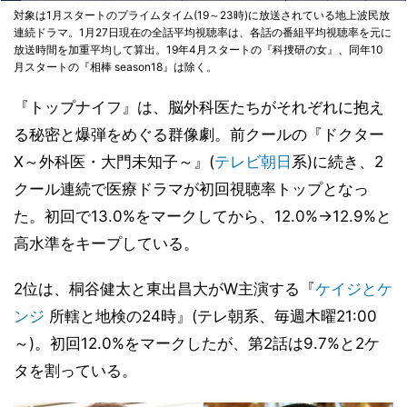
対象は1月スタートのプライムタイム(19～23時)に放送されている地上波民放
連続ドラマ。1月27日現在の全話平均視聴率は、各話の番組平均視聴率を元に
放送時間を加重平均して算出。19年4月スタートの『科捜研の女』、同年10
月スタートの『相棒 season18』は除く。
『トップナイフ』は、脳外科医たちがそれぞれに抱え
る秘密と爆弾をめぐる群像劇。前クールの『ドクター
X～外科医・大門未知子～』(
テレビ朝日
系)に続き、2
クール連続で医療ドラマが初回視聴率トップとなっ
た。初回で13.0%をマークしてから、12.0%→12.9%と
高水準をキープしている。
2位は、桐谷健太と東出昌大がW主演する『
ケイジとケ
ンジ
所轄と地検の24時』(テレ朝系、毎週木曜21:00
～)。初回12.0%をマークしたが、第2話は9.7%と2ケ
タを割っている。