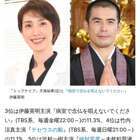
『トップナイフ』天海祐希(左)と『
病室で念仏を唱えないでください
』
伊藤英明
3位は伊藤英明主演『病室で念仏を唱えないでくださ
い』(TBS系、毎週金曜22:00～)の11.3%、4位は竹内
涼真主演『
テセウスの船
』(TBS系、毎週日曜21:00～)
の11.1%、5位は沢村一樹主演『
絶対零度
～未然犯罪潜