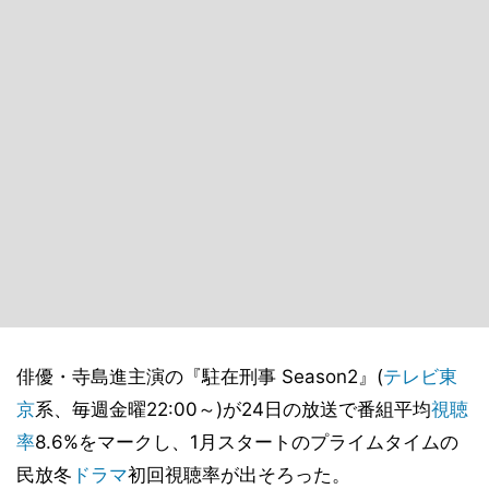
俳優・寺島進主演の『駐在刑事 Season2』(
テレビ東
京
系、毎週金曜22:00～)が24日の放送で番組平均
視聴
率
8.6%をマークし、1月スタートのプライムタイムの
民放冬
ドラマ
初回視聴率が出そろった。