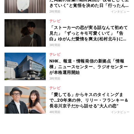
きていく”と覚悟を決めた日「行ったん
やったら、もう帰られへんな」
2時間前
インタビュー
テレビ
「ストーカーの恋が実る話なんて初めて
見た」「ずっとキモ可愛くいて」『告
白』ゆがんだ愛情を爽太(松村北斗)に向
ける視聴者の声
3時間前
テレビ
NHK、報道・情報発信の新拠点「情報
棟」ニュースセンター、ラジオセンター
が本格運用開始
3時間前
テレビ
「愛してる」からキスのタイミングま
で…20年来の仲、リリー・フランキー＆
長谷川京子だから話せる“大人の恋”
4時間前
インタビュー