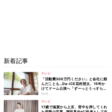
新着記事
テレビ
「活動費300万円ください」と会社に頼
んだことも…Da-iCE花村想太、15年か
けてドーム公演へ「ずーっとうっすらや
けど右肩上がり続けられていた」
6分前
テレビ
17歳で滋賀から上京、背中を押してくれ
た両親の言葉…堀田真由が“役者として生