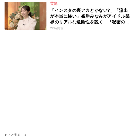
芸能
「インスタの裏アカとかない?」「流出
が本当に怖い」峯岸みなみがアイドル業
界のリアルな危険性を説く 『秘密のマ
マ園』特別編
22時間前
もっと見る