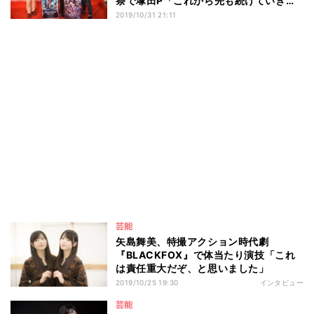
祭で塚田P「これから先も続けていきた
い」
2019/10/31 21:11
芸能
矢島舞美、特撮アクション時代劇
『BLACKFOX』で体当たり演技「これ
は責任重大だぞ、と思いました」
2019/10/25 19:30
インタビュー
芸能