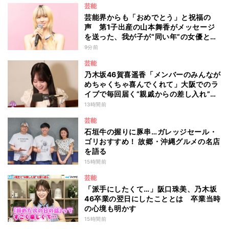
芸能
芸能界からも「おめでとう」と祝福の
声 第1子出産の山本舞香がメッセージ
を送った、我が子が“同い年”の女優と
は 今月1日には2年在籍した所属事務所
9分前
からの退所を報告「自分の進むべき道を
芸能
改めて考えながら…」
乃木坂46賀喜遥香「メンバーのみんなが
めちゃくちゃ喜んでくれて」大阪でのラ
イブで毎回届く“親戚からの差し入れ”と
は？
13時間前
芸能
石垣牛の握りに豚串…ガレッジセール・
ゴリおすすめ！ 故郷・沖縄グルメの名店
を語る
15時間前
芸能
「派手にしたくて…」阪口珠美、乃木坂
46卒業の翌日にしたこととは 卒業当時
の心境も明かす
15時間前