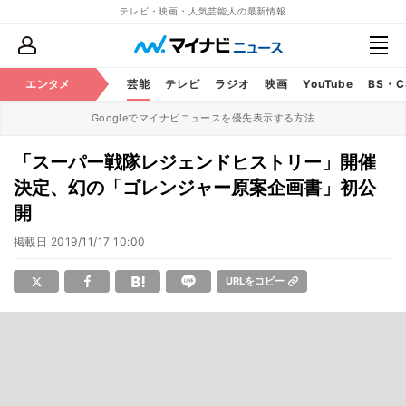
テレビ・映画・人気芸能人の最新情報
エンタメ
芸能
テレビ
ラジオ
映画
YouTube
BS・
Googleでマイナビニュースを優先表示する方法
「スーパー戦隊レジェンドヒストリー」開催
決定、幻の「ゴレンジャー原案企画書」初公
開
掲載日
2019/11/17 10:00
URLをコピー