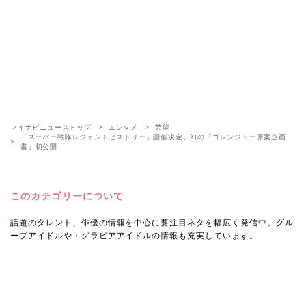
マイナビニューストップ
エンタメ
芸能
「スーパー戦隊レジェンドヒストリー」開催決定、幻の「ゴレンジャー原案企画
書」初公開
このカテゴリーについて
話題のタレント、俳優の情報を中心に要注目ネタを幅広く発信中。グル
ープアイドルや・グラビアアイドルの情報も充実しています。