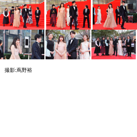
撮影:蔦野裕