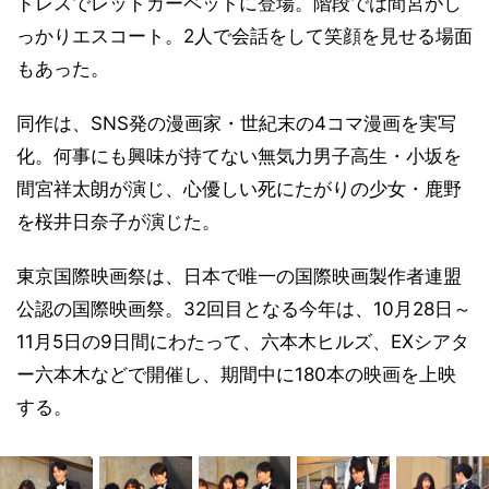
ドレスでレッドカーペットに登場。階段では間宮がし
っかりエスコート。2人で会話をして笑顔を見せる場面
もあった。
同作は、SNS発の漫画家・世紀末の4コマ漫画を実写
化。何事にも興味が持てない無気力男子高生・小坂を
間宮祥太朗が演じ、心優しい死にたがりの少女・鹿野
を桜井日奈子が演じた。
東京国際映画祭は、日本で唯一の国際映画製作者連盟
公認の国際映画祭。32回目となる今年は、10月28日～
11月5日の9日間にわたって、六本木ヒルズ、EXシアタ
ー六本木などで開催し、期間中に180本の映画を上映
する。