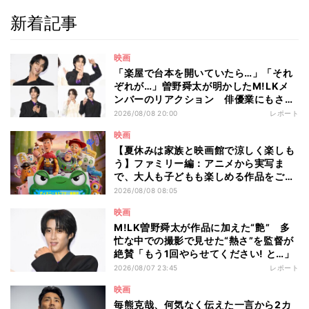
新着記事
映画
「楽屋で台本を開いていたら…」「それ
ぞれが…」曽野舜太が明かしたM!LKメ
ンバーのリアクション 俳優業にもさら
なる意欲
2026/08/08 20:00
レポート
映画
【夏休みは家族と映画館で涼しく楽しも
う】ファミリー編：アニメから実写ま
で、大人も子どもも楽しめる作品をご紹
介 - 編集部が注目する最新映画5選
2026/08/08 08:05
映画
M!LK曽野舜太が作品に加えた“艶” 多
忙な中での撮影で見せた“熱さ”を監督が
絶賛「もう1回やらせてください! と…」
2026/08/07 23:45
レポート
映画
毎熊克哉、何気なく伝えた一言から2カ