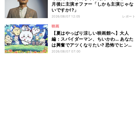
月後に主演オファー「しかも主演じゃな
いですか!?」
2026/08/07 12:05
レポート
映画
【夏はやっぱり涼しい映画館へ】大人
編：スパイダーマン、ちいかわ… あなた
は興奮でアツくなりたい? 恐怖でヒンヤ
リしたい? - 編集部が注目する最新映画5
2026/08/07 07:00
選