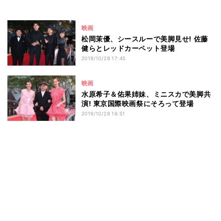
映画
松岡茉優、シースルーで美脚見せ! 佐藤
健らとレッドカーペット登場
2019/10/28 17:45
映画
水原希子＆佑果姉妹、ミニスカで美脚共
演! 東京国際映画祭にそろって登場
2019/10/28 16:51