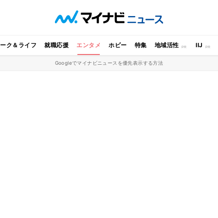
ワーク＆ライフ
就職応援
エンタメ
ホビー
特集
地域活性
IIJ
Googleでマイナビニュースを優先表示する方法