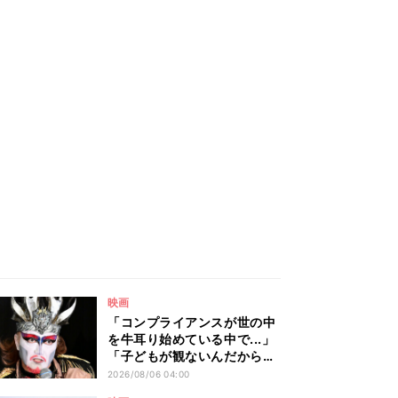
映画
「コンプライアンスが世の中
を牛耳り始めている中で...」
「子どもが観ないんだからと
好き勝手やっちゃう」――デ
2026/08/06 04:00
ーモン閣下が語る映画『レデ