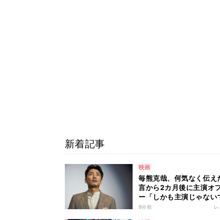
新着記事
映画
毎熊克哉、何気なく伝え
言から2カ月後に主演オ
ー「しかも主演じゃない
か!?」
9分前
レ