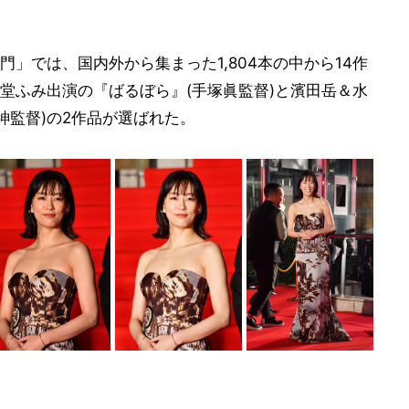
」では、国内外から集まった1,804本の中から14作
堂ふみ出演の『ばるぼら』(手塚眞監督)と濱田岳＆水
紳監督)の2作品が選ばれた。