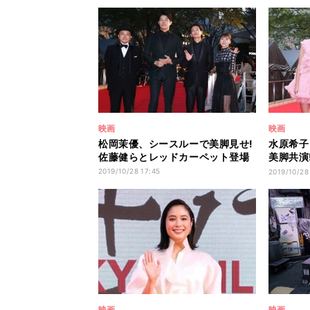
映画
映画
松岡茉優、シースルーで美脚見せ!
水原希子
佐藤健らとレッドカーペット登場
美脚共演
て登場
2019/10/28 17:45
2019/10/28
映画
映画