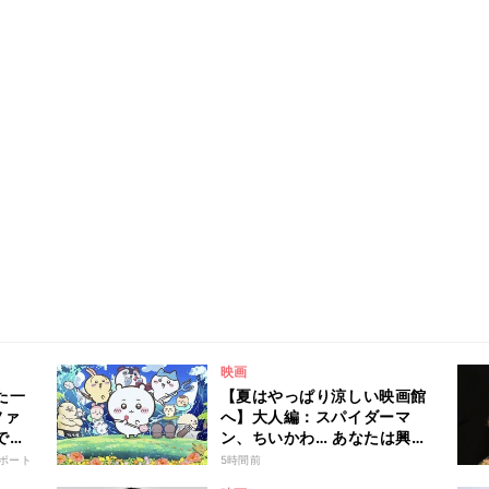
映画
た一
【夏はやっぱり涼しい映画館
ファ
へ】大人編：スパイダーマ
です
ン、ちいかわ… あなたは興奮
でアツくなりたい? 恐怖でヒ
ポート
5時間前
ンヤリしたい? - 編集部が注