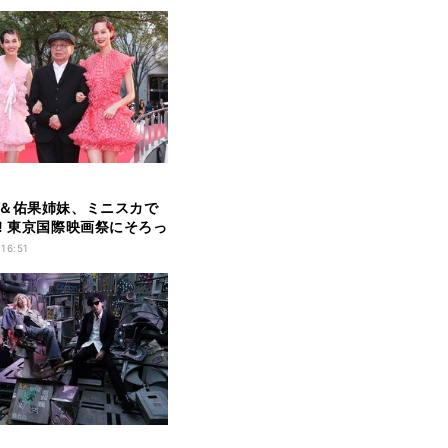
＆佑果姉妹、ミニスカで
! 東京国際映画祭にそろっ
 16:51