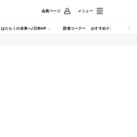
会員ページ
メニュー
はたらくの未来へ/日本HP
読者コーナー
おすすめナビ
マイナビB