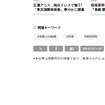
広瀬アリス、純白ドレスで魅了!
稲垣吾郎
「東京国際映画祭」華やかに開幕
『喜劇 愛
に出品
2019/10/28 15:56
2019/09/18
関連キーワード
#芸能人の結婚
#邦画
#稲垣吾郎
URLをコピー
※本記事は掲載時点の情報であり、最新のものと