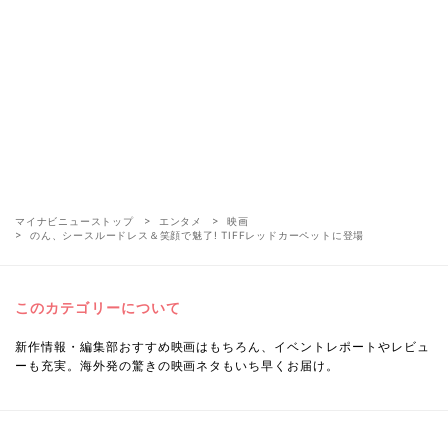
マイナビニューストップ
エンタメ
映画
のん、シースルードレス＆笑顔で魅了! TIFFレッドカーペットに登場
このカテゴリーについて
新作情報・編集部おすすめ映画はもちろん、イベントレポートやレビュ
ーも充実。海外発の驚きの映画ネタもいち早くお届け。