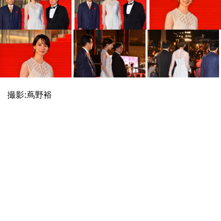
撮影:蔦野裕