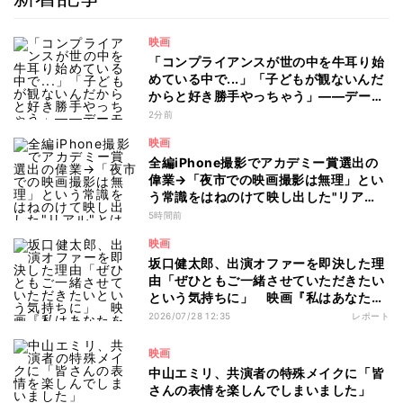
映画
「コンプライアンスが世の中を牛耳り始
めている中で...」「子どもが観ないんだ
からと好き勝手やっちゃう」――デーモ
ン閣下が語る映画『レディ・オア・ノッ
2分前
ト2』の"狂気"とは?
映画
全編iPhone撮影でアカデミー賞選出の
偉業→「夜市での映画撮影は無理」とい
う常識をはねのけて映し出した"リア
ル"とは――ツォウ監督が語る映画『左
5時間前
利き少女』の舞台裏
映画
坂口健太郎、出演オファーを即決した理
由「ぜひともご一緒させていただきたい
という気持ちに」 映画『私はあなたを
知らない、』完成披露舞台挨拶
2026/07/28 12:35
レポート
映画
中山エミリ、共演者の特殊メイクに「皆
さんの表情を楽しんでしまいました」