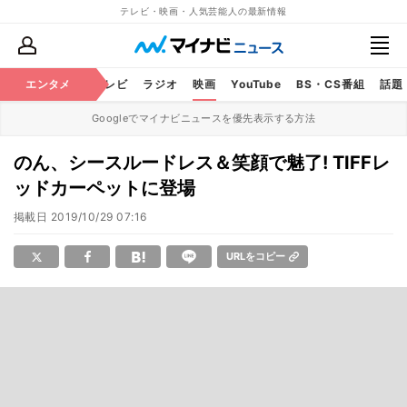
テレビ・映画・人気芸能人の最新情報
エンタメ
芸能
テレビ
ラジオ
映画
YouTube
BS・CS番組
話題
Googleでマイナビニュースを優先表示する方法
のん、シースルードレス＆笑顔で魅了! TIFFレ
ッドカーペットに登場
掲載日
2019/10/29 07:16
URLをコピー