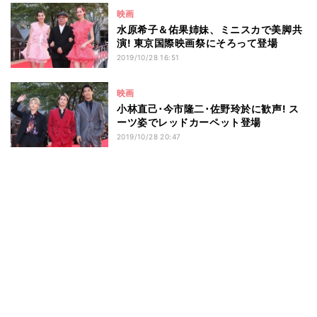
映画
水原希子＆佑果姉妹、ミニスカで美脚共
演! 東京国際映画祭にそろって登場
2019/10/28 16:51
映画
小林直己･今市隆二･佐野玲於に歓声! ス
ーツ姿でレッドカーペット登場
2019/10/28 20:47