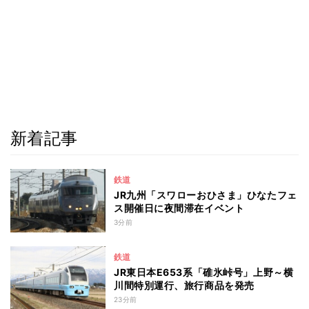
新着記事
鉄道
JR九州「スワローおひさま」ひなたフェ
ス開催日に夜間滞在イベント
3分前
鉄道
JR東日本E653系「碓氷峠号」上野～横
川間特別運行、旅行商品を発売
23分前