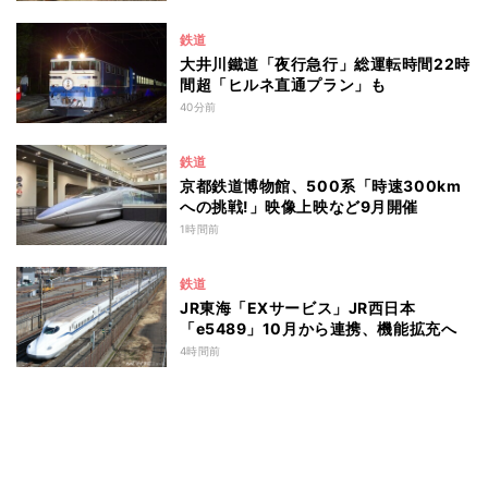
鉄道
大井川鐵道「夜行急行」総運転時間22時
間超「ヒルネ直通プラン」も
40分前
鉄道
京都鉄道博物館、500系「時速300km
への挑戦!」映像上映など9月開催
1時間前
鉄道
JR東海「EXサービス」JR西日本
「e5489」10月から連携、機能拡充へ
4時間前