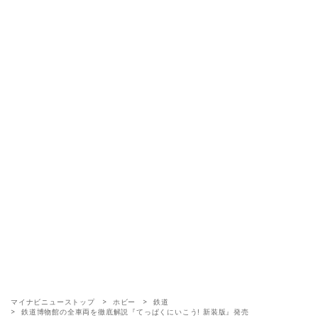
マイナビニューストップ
ホビー
鉄道
鉄道博物館の全車両を徹底解説『てっぱくにいこう! 新装版』発売