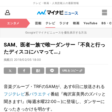
テレビ・映画・人気芸能人の最新情報
エンタメ
芸能
テレビ
ラジオ
映画
YouTube
BS・
Googleでマイナビニュースを優先表示する方法
SAM、医者一族で唯一ダンサー「不良と行っ
たディスコにハマって…」
掲載日
2019/02/05 18:00
URLをコピー
音楽グループ・TRFのSAMが、あす6日に放送される
フジテレビ
系
バラエティ
番組『梅沢富美男のズバッと
聞きます!』(毎週水曜22:00～)に登場し、ダンサーに
なったきっかけを明かす。